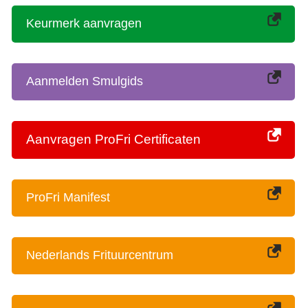
Keurmerk aanvragen
Aanmelden Smulgids
Aanvragen ProFri Certificaten
ProFri Manifest
Nederlands Frituurcentrum