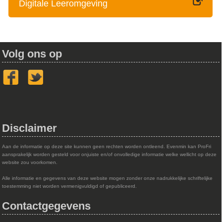
Digitale Leeromgeving
Volg ons op
Disclaimer
Aan de informatie op deze site kunnen geen rechten worden ontleend. Evenmin kan ProFri
aansprakelijk worden gesteld voor onjuiste en/of onvolledige informatie welke wellicht op deze
website zou voorkomen.
Alle informatie en gegevens van deze website mogen zonder onze nadrukkelijke schriftelijke
toestemming niet worden vermenigvuldigd of gepubliceerd.
Contactgegevens