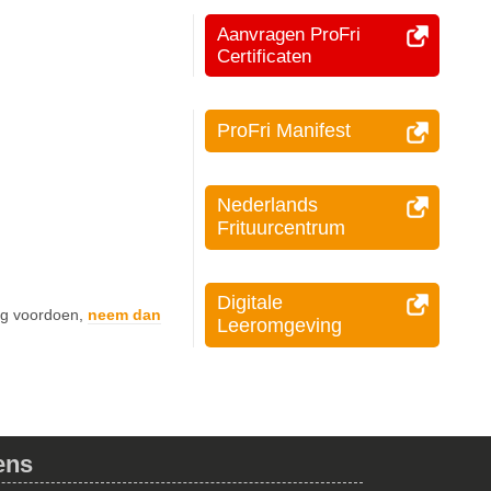
Aanvragen ProFri
Certificaten
ProFri Manifest
Nederlands
Frituurcentrum
Digitale
og voordoen,
neem dan
Leeromgeving
ens