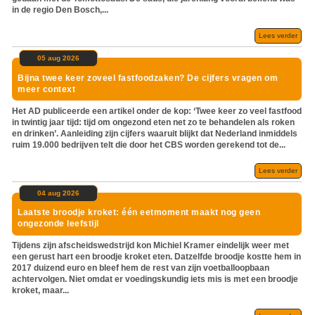
in de regio Den Bosch,...
Lees verder
05 aug 2026
Bijna twee keer zoveel fastfoodzaken? De cijfers vragen om
meer context
Het AD publiceerde een artikel onder de kop: ‘Twee keer zo veel fastfood
in twintig jaar tijd: tijd om ongezond eten net zo te behandelen als roken
en drinken’. Aanleiding zijn cijfers waaruit blijkt dat Nederland inmiddels
ruim 19.000 bedrijven telt die door het CBS worden gerekend tot de...
Lees verder
04 aug 2026
Laatste broodje kroket: één eetmoment maakt nog geen
ongezonde leefstijl
Tijdens zijn afscheidswedstrijd kon Michiel Kramer eindelijk weer met
een gerust hart een broodje kroket eten. Datzelfde broodje kostte hem in
2017 duizend euro en bleef hem de rest van zijn voetballoopbaan
achtervolgen. Niet omdat er voedingskundig iets mis is met een broodje
kroket, maar...