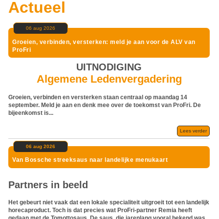
Actueel
06 aug 2026
Groeien, verbinden, versterken: meld je aan voor de ALV van
ProFri
UITNODIGING
Algemene Ledenvergadering
Groeien, verbinden en versterken staan centraal op maandag 14
september. Meld je aan en denk mee over de toekomst van ProFri. De
bijeenkomst is...
Lees verder
06 aug 2026
Van Bossche streeksaus naar landelijke menukaart
Partners in beeld
Het gebeurt niet vaak dat een lokale specialiteit uitgroeit tot een landelijk
horecaproduct. Toch is dat precies wat ProFri-partner Remia heeft
gedaan met de Tomottosaus. De saus, die jarenlang vooral bekend was