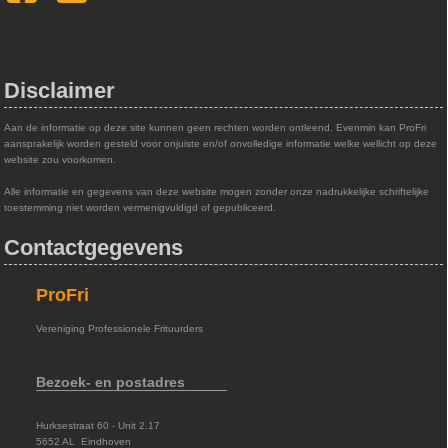
Disclaimer
Aan de informatie op deze site kunnen geen rechten worden ontleend. Evenmin kan ProFri
aansprakelijk worden gesteld voor onjuiste en/of onvolledige informatie welke wellicht op deze
website zou voorkomen.
Alle informatie en gegevens van deze website mogen zonder onze nadrukkelijke schriftelijke
toestemming niet worden vermenigvuldigd of gepubliceerd.
Contactgegevens
ProFri
Vereniging Professionele Frituurders
Bezoek- en postadres
Hurksestraat 60 - Unit 2.17
5652 AL Eindhoven