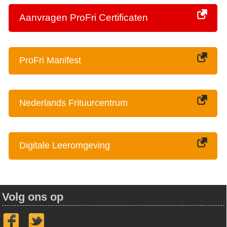
Aanvragen ProFri Certificaten
ProFri Manifest
Nederlands Frituurcentrum
Digitale Leeromgeving
Volg ons op