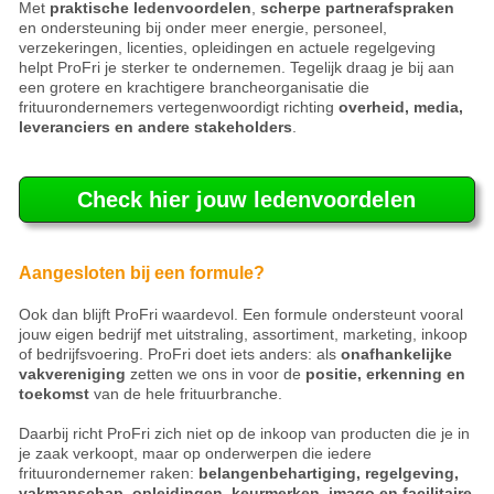
Met
praktische ledenvoordelen
,
scherpe partnerafspraken
en ondersteuning bij onder meer energie, personeel,
verzekeringen, licenties, opleidingen en actuele regelgeving
helpt ProFri je sterker te ondernemen. Tegelijk draag je bij aan
een grotere en krachtigere brancheorganisatie die
frituurondernemers vertegenwoordigt richting
overheid, media,
leveranciers en andere stakeholders
.
Check hier jouw ledenvoordelen
Aangesloten bij een formule?
Ook dan blijft ProFri waardevol. Een formule ondersteunt vooral
jouw eigen bedrijf met uitstraling, assortiment, marketing, inkoop
of bedrijfsvoering. ProFri doet iets anders: als
onafhankelijke
vakvereniging
zetten we ons in voor de
positie, erkenning en
toekomst
van de hele frituurbranche.
Daarbij richt ProFri zich niet op de inkoop van producten die je in
je zaak verkoopt, maar op onderwerpen die iedere
frituurondernemer raken:
belangenbehartiging, regelgeving,
vakmanschap, opleidingen, keurmerken, imago en facilitaire