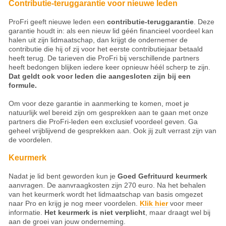
Contributie-teruggarantie voor nieuwe leden
ProFri geeft nieuwe leden een
contributie-teruggarantie
. Deze
garantie houdt in: als een nieuw lid géén financieel voordeel kan
halen uit zijn lidmaatschap, dan krijgt de ondernemer de
contributie die hij of zij voor het eerste contributiejaar betaald
heeft terug. De tarieven die ProFri bij verschillende partners
heeft bedongen blijken iedere keer opnieuw héél scherp te zijn.
Dat geldt ook voor leden die aangesloten zijn bij een
formule.
Om voor deze garantie in aanmerking te komen, moet je
natuurlijk wel bereid zijn om gesprekken aan te gaan met onze
partners die ProFri-leden een exclusief voordeel geven. Ga
geheel vrijblijvend de gesprekken aan. Ook jij zult verrast zijn van
de voordelen.
Keurmerk
Nadat je lid bent geworden kun je
Goed Gefrituurd keurmerk
aanvragen. De aanvraagkosten zijn 270 euro. Na het behalen
van het keurmerk wordt het lidmaatschap van basis omgezet
naar Pro en krijg je nog meer voordelen.
Klik hier
voor meer
informatie.
Het keurmerk is niet verplicht
, maar draagt wel bij
aan de groei van jouw onderneming.