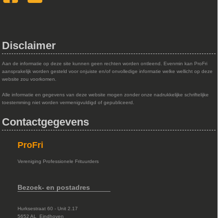
Disclaimer
Aan de informatie op deze site kunnen geen rechten worden ontleend. Evenmin kan ProFri
aansprakelijk worden gesteld voor onjuiste en/of onvolledige informatie welke wellicht op deze
website zou voorkomen.
Alle informatie en gegevens van deze website mogen zonder onze nadrukkelijke schriftelijke
toestemming niet worden vermenigvuldigd of gepubliceerd.
Contactgegevens
ProFri
Vereniging Professionele Frituurders
Bezoek- en postadres
Hurksestraat 60 - Unit 2.17
5652 AL Eindhoven