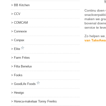
T
BB Kitchen
Continu doen 
CCV
snackverpakkin
maken we graa
COMCAM
bovenal doene
service te lev
Connexie
Zo helpen we 
van TakeAwar
Conpax
Elite
Farm Frites
Filta Benelux
Fooks
GoodLife Foods
Hewigo
Horeca-makelaar Tonny Freriks