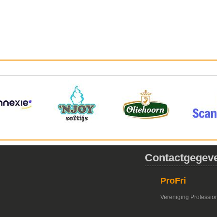
Contactgegev
ProFri
Vereniging Profession