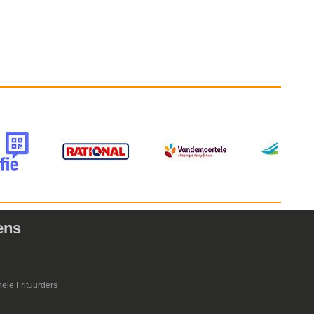
ens
ele Frituurders