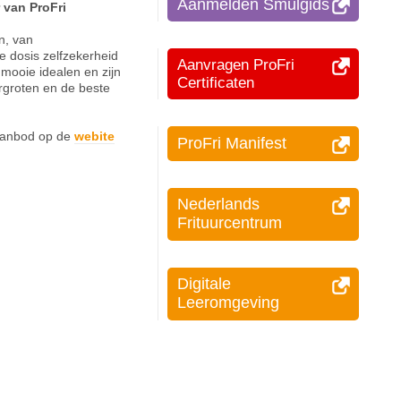
Aanmelden Smulgids
 van ProFri
n, van
e dosis zelfzekerheid
Aanvragen ProFri
mooie idealen en zijn
Certificaten
rgroten en de beste
 aanbod op de
webite
ProFri Manifest
Nederlands
Frituurcentrum
Digitale
Leeromgeving