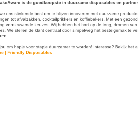
akeAware is de goedkoopste in duurzame disposables en partner
we ons stinkende best om te blijven innoveren met duurzame producte
gen tot afvalzakken, cocktailprikkers en koffiebekers. Met een gezond
g vernieuwende keuzes. Wij hebben het hart op de tong, dromen van 
rs. We stellen de klant centraal door simpelweg het bestelgemak te ve
eren.
jou om hapje voor stapje duurzamer te worden! Interesse? Bekijk het
e | Friendly Disposables