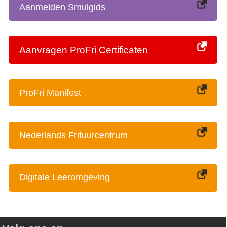
Aanmelden Smulgids
Aanvragen ProFri Certificaten
ProFri Manifest
Nederlands Frituurcentrum
Digitale Leeromgeving