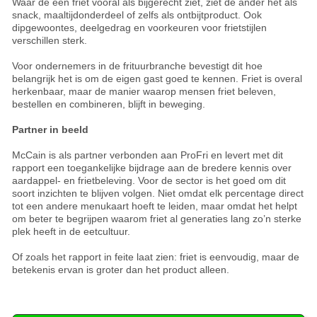
Waar de één friet vooral als bijgerecht ziet, ziet de ander het als
snack, maaltijdonderdeel of zelfs als ontbijtproduct. Ook
dipgewoontes, deelgedrag en voorkeuren voor frietstijlen
verschillen sterk.
Voor ondernemers in de frituurbranche bevestigt dit hoe
belangrijk het is om de eigen gast goed te kennen. Friet is overal
herkenbaar, maar de manier waarop mensen friet beleven,
bestellen en combineren, blijft in beweging.
Partner in beeld
McCain is als partner verbonden aan ProFri en levert met dit
rapport een toegankelijke bijdrage aan de bredere kennis over
aardappel- en frietbeleving. Voor de sector is het goed om dit
soort inzichten te blijven volgen. Niet omdat elk percentage direct
tot een andere menukaart hoeft te leiden, maar omdat het helpt
om beter te begrijpen waarom friet al generaties lang zo’n sterke
plek heeft in de eetcultuur.
Of zoals het rapport in feite laat zien: friet is eenvoudig, maar de
betekenis ervan is groter dan het product alleen.