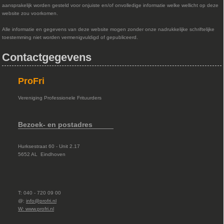
aansprakelijk worden gesteld voor onjuiste en/of onvolledige informatie welke wellicht op deze
website zou voorkomen.
Alle informatie en gegevens van deze website mogen zonder onze nadrukkelijke schriftelijke
toestemming niet worden vermenigvuldigd of gepubliceerd.
Contactgegevens
ProFri
Vereniging Professionele Frituurders
Bezoek- en postadres
Hurksestraat 60 - Unit 2.17
5652 AL Eindhoven
T: 040 - 720 09 00
@:
info@profri.nl
W:
www.profri.nl