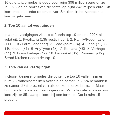
10 cafetariaformules is goed voor ruim 398 miljoen euro omzet.
In 2023 lag de omzet van dit tiental op bijna 348 miljoen euro. Dit
komt mede doordat de omzet van Smullers in het verleden te
laag is getaxeerd.
2. Top 10 aantal vestigingen
In aantal vestigingen ziet de cafetaria top 10 er eind 2024 als
volgt uit. 1. Kwalitaria (135 vestigingen). 2. Family/Foodmaster
(111, FHC Formulebeheer). 3. Snackpoint (94). 4. Febo (71). 5.
’t Bakhuus (51). 6. AnyTyme (48). 7. Restaria (48). 8. Verhage
(44). 9. Bram Ladage (42). 10. Eetwinkel (35). Runner-up Big
Bread Kitchen nadert de top 10.
3. 15% van de vestigingen
Inclusief kleinere formules die buiten de top 10 vallen, zijn er
ruim 25 franchisemerken actief in de sector. In 2024 behaalden
ze samen 37,5 procent van alle omzet in onze branche. Maar
hun getalsmatige aandeel is geringer. Van alle cafetaria’s in ons
land zijn er 851 aangesloten bij een formule. Dat is ruim 15
procent.