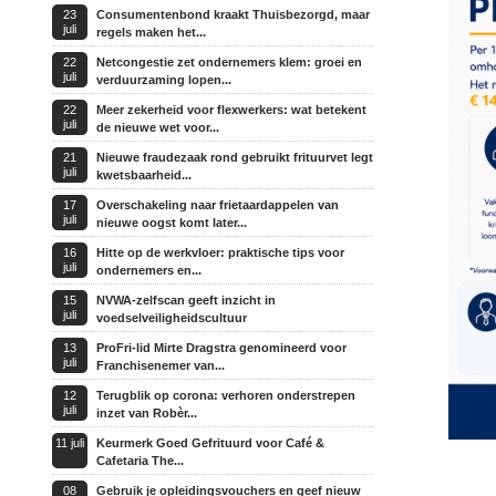
23
Consumentenbond kraakt Thuisbezorgd, maar
juli
regels maken het...
22
Netcongestie zet ondernemers klem: groei en
juli
verduurzaming lopen...
22
Meer zekerheid voor flexwerkers: wat betekent
juli
de nieuwe wet voor...
21
Nieuwe fraudezaak rond gebruikt frituurvet legt
juli
kwetsbaarheid...
17
Overschakeling naar frietaardappelen van
juli
nieuwe oogst komt later...
16
Hitte op de werkvloer: praktische tips voor
juli
ondernemers en...
15
NVWA-zelfscan geeft inzicht in
juli
voedselveiligheidscultuur
13
ProFri-lid Mirte Dragstra genomineerd voor
juli
Franchisenemer van...
12
Terugblik op corona: verhoren onderstrepen
juli
inzet van Robèr...
11 juli
Keurmerk Goed Gefrituurd voor Café &
Cafetaria The...
08
Gebruik je opleidingsvouchers en geef nieuw