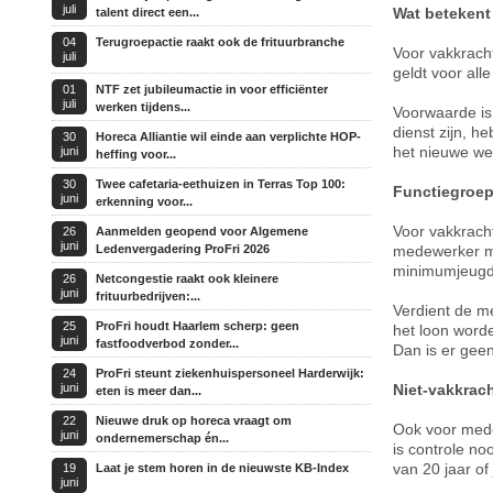
juli
Wat betekent 
talent direct een...
04
Terugroepactie raakt ook de frituurbranche
Voor vakkracht
juli
geldt voor all
01
NTF zet jubileumactie in voor efficiënter
juli
werken tijdens...
Voorwaarde is 
dienst zijn, 
30
Horeca Alliantie wil einde aan verplichte HOP-
het nieuwe we
juni
heffing voor...
30
Twee cafetaria-eethuizen in Terras Top 100:
Functiegroep 
juni
erkenning voor...
Voor vakkracht
26
Aanmelden geopend voor Algemene
juni
Ledenvergadering ProFri 2026
medewerker met
minimumjeugd
26
Netcongestie raakt ook kleinere
juni
frituurbedrijven:...
Verdient de m
25
ProFri houdt Haarlem scherp: geen
het loon word
juni
fastfoodverbod zonder...
Dan is er gee
24
ProFri steunt ziekenhuispersoneel Harderwijk:
juni
Niet-vakkrac
eten is meer dan...
22
Nieuwe druk op horeca vraagt om
Ook voor mede
juni
ondernemerschap én...
is controle no
van 20 jaar o
19
Laat je stem horen in de nieuwste KB-Index
juni