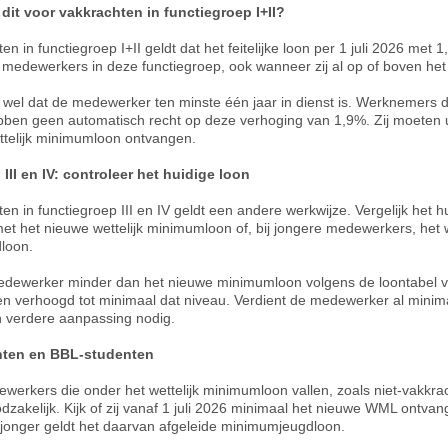
dit voor vakkrachten in functiegroep I+II?
en in functiegroep I+II geldt dat het feitelijke loon per 1 juli 2026 met
e medewerkers in deze functiegroep, ook wanneer zij al op of boven het
wel dat de medewerker ten minste één jaar in dienst is. Werknemers di
hebben geen automatisch recht op deze verhoging van 1,9%. Zij moeten 
ttelijk minimumloon ontvangen.
III en IV: controleer het huidige loon
en in functiegroep III en IV geldt een andere werkwijze. Vergelijk het h
 het nieuwe wettelijk minimumloon of, bij jongere medewerkers, het w
loon.
edewerker minder dan het nieuwe minimumloon volgens de loontabel v
en verhoogd tot minimaal dat niveau. Verdient de medewerker al min
n verdere aanpassing nodig.
hten en BBL-studenten
werkers die onder het wettelijk minimumloon vallen, zoals niet-vakkr
odzakelijk. Kijk of zij vanaf 1 juli 2026 minimaal het nieuwe WML ontv
f jonger geldt het daarvan afgeleide minimumjeugdloon.