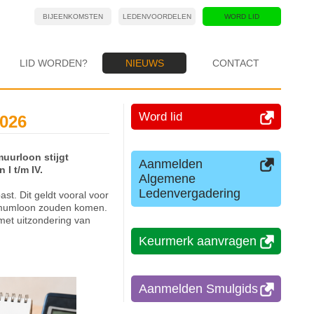
BIJEENKOMSTEN
LEDENVOORDELEN
WORD LID
LID WORDEN?
NIEUWS
CONTACT
Word lid
2026
uurloon stijgt
Aanmelden
 I t/m IV.
Algemene
Ledenvergadering
t. Dit geldt vooral voor
nimumloon zouden komen.
 met uitzondering van
Keurmerk aanvragen
Aanmelden Smulgids