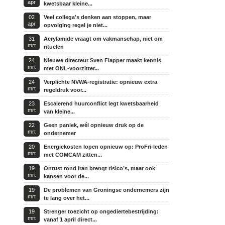
apr
kwetsbaar kleine...
02
Veel collega's denken aan stoppen, maar
apr
opvolging regel je niet...
31
Acrylamide vraagt om vakmanschap, niet om
mrt
rituelen
24
Nieuwe directeur Sven Flapper maakt kennis
mrt
met ONL-voorzitter...
24
Verplichte NVWA-registratie: opnieuw extra
mrt
regeldruk voor...
23
Escalerend huurconflict legt kwetsbaarheid
mrt
van kleine...
22
Geen paniek, wél opnieuw druk op de
mrt
ondernemer
20
Energiekosten lopen opnieuw op: ProFri-leden
mrt
met COMCAM zitten...
19
Onrust rond Iran brengt risico’s, maar ook
mrt
kansen voor de...
19
De problemen van Groningse ondernemers zijn
mrt
te lang over het...
19
Strenger toezicht op ongediertebestrijding:
mrt
vanaf 1 april direct...