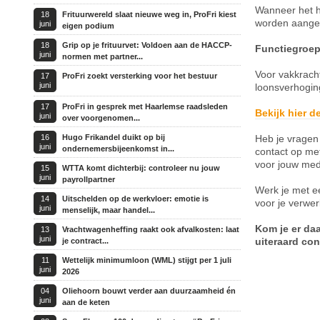
Wanneer het h
18
Frituurwereld slaat nieuwe weg in, ProFri kiest
worden aange
juni
eigen podium
18
Grip op je frituurvet: Voldoen aan de HACCP-
Functiegroep
juni
normen met partner...
Voor vakkracht
17
ProFri zoekt versterking voor het bestuur
juni
loonsverhogin
17
ProFri in gesprek met Haarlemse raadsleden
Bekijk hier d
juni
over voorgenomen...
16
Hugo Frikandel duikt op bij
Heb je vragen 
juni
ondernemersbijeenkomst in...
contact op me
voor jouw med
15
WTTA komt dichterbij: controleer nu jouw
juni
payrollpartner
Werk je met e
14
Uitschelden op de werkvloer: emotie is
voor je verwer
juni
menselijk, maar handel...
Kom je er daa
13
Vrachtwagenheffing raakt ook afvalkosten: laat
juni
uiteraard con
je contract...
11
Wettelijk minimumloon (WML) stijgt per 1 juli
juni
2026
04
Oliehoorn bouwt verder aan duurzaamheid én
juni
aan de keten