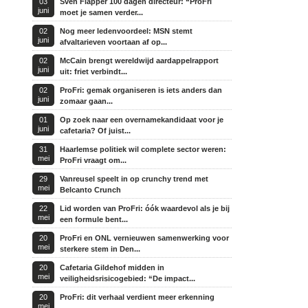
03
Sven Flapper 100 dagen directeur: “ProFri
juni
moet je samen verder...
02
Nog meer ledenvoordeel: MSN stemt
juni
afvaltarieven voortaan af op...
02
McCain brengt wereldwijd aardappelrapport
juni
uit: friet verbindt...
02
ProFri: gemak organiseren is iets anders dan
juni
zomaar gaan...
01
Op zoek naar een overnamekandidaat voor je
juni
cafetaria? Of juist...
31
Haarlemse politiek wil complete sector weren:
mei
ProFri vraagt om...
29
Vanreusel speelt in op crunchy trend met
mei
Belcanto Crunch
22
Lid worden van ProFri: óók waardevol als je bij
mei
een formule bent...
20
ProFri en ONL vernieuwen samenwerking voor
mei
sterkere stem in Den...
20
Cafetaria Gildehof midden in
mei
veiligheidsrisicogebied: “De impact...
20
ProFri: dit verhaal verdient meer erkenning
mei