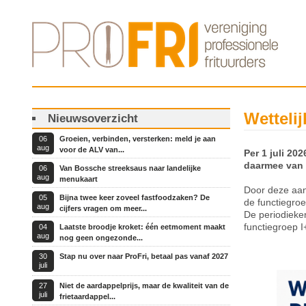
Wetteli
Nieuwsoverzicht
06
Groeien, verbinden, versterken: meld je aan
aug
voor de ALV van...
Per 1 juli 2
daarmee van €
06
Van Bossche streeksaus naar landelijke
aug
menukaart
Door deze aan
05
Bijna twee keer zoveel fastfoodzaken? De
de functiegro
aug
cijfers vragen om meer...
De periodieken
functiegroep I+
04
Laatste broodje kroket: één eetmoment maakt
aug
nog geen ongezonde...
30
Stap nu over naar ProFri, betaal pas vanaf 2027
juli
27
Niet de aardappelprijs, maar de kwaliteit van de
juli
frietaardappel...