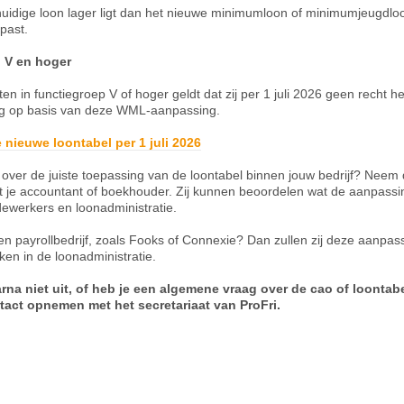
uidige loon lager ligt dan het nieuwe minimumloon of minimumjeugdloo
past.
 V en hoger
en in functiegroep V of hoger geldt dat zij per 1 juli 2026 geen recht 
g op basis van deze WML-aanpassing.
e nieuwe loontabel per 1 juli 2026
over de juiste toepassing van de loontabel binnen jouw bedrijf? Neem d
t je accountant of boekhouder. Zij kunnen beoordelen wat de aanpassi
ewerkers en loonadministratie.
en payrollbedrijf, zoals Fooks of Connexie? Dan zullen zij deze aanpa
ken in de loonadministratie.
rna niet uit, of heb je een algemene vraag over de cao of loontab
tact opnemen met het secretariaat van ProFri.