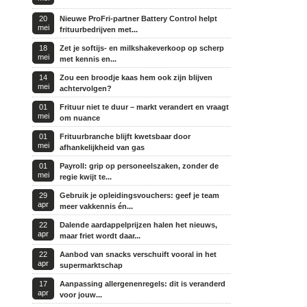
20
Nieuwe ProFri-partner Battery Control helpt
mei
frituurbedrijven met...
18
Zet je softijs- en milkshakeverkoop op scherp
mei
met kennis en...
14
Zou een broodje kaas hem ook zijn blijven
mei
achtervolgen?
01
Frituur niet te duur – markt verandert en vraagt
mei
om nuance
01
Frituurbranche blijft kwetsbaar door
mei
afhankelijkheid van gas
01
Payroll: grip op personeelszaken, zonder de
mei
regie kwijt te...
29
Gebruik je opleidingsvouchers: geef je team
apr
meer vakkennis én...
22
Dalende aardappelprijzen halen het nieuws,
apr
maar friet wordt daar...
22
Aanbod van snacks verschuift vooral in het
apr
supermarktschap
17
Aanpassing allergenenregels: dit is veranderd
apr
voor jouw...