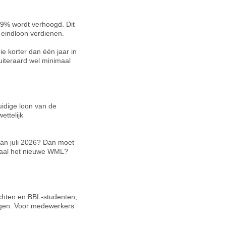
 1,9% wordt verhoogd. Dit
 eindloon verdienen.
e korter dan één jaar in
uiteraard wel minimaal
uidige loon van de
ettelijk
an juli 2026? Dan moet
imaal het nieuwe WML?
achten en BBL-studenten,
angen. Voor medewerkers