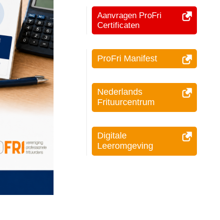
Aanvragen ProFri
Certificaten
ProFri Manifest
Nederlands
Frituurcentrum
Digitale
Leeromgeving