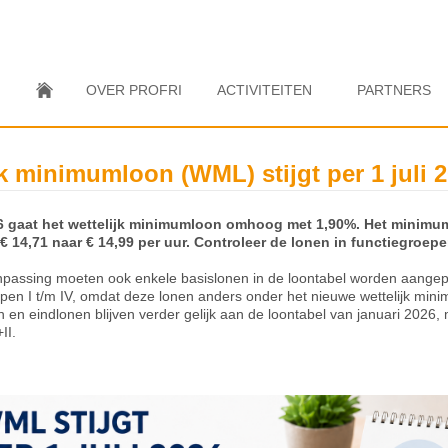
OVER PROFRI
ACTIVITEITEN
PARTNERS
jk minimumloon (WML) stijgt per 1 juli 
026 gaat het wettelijk minimumloon omhoog met 1,90%. Het minimum
 14,71 naar € 14,99 per uur. Controleer de lonen in functiegroepen
passing moeten ook enkele basislonen in de loontabel worden aangepas
epen I t/m IV, omdat deze lonen anders onder het nieuwe wettelijk mi
 en eindlonen blijven verder gelijk aan de loontabel van januari 2026,
II.