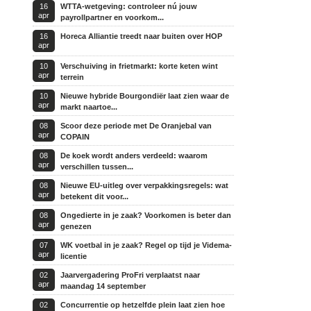
16
WTTA-wetgeving: controleer nú jouw
apr
payrollpartner en voorkom...
16
Horeca Alliantie treedt naar buiten over HOP
apr
10
Verschuiving in frietmarkt: korte keten wint
apr
terrein
10
Nieuwe hybride Bourgondiër laat zien waar de
apr
markt naartoe...
08
Scoor deze periode met De Oranjebal van
apr
COPAIN
08
De koek wordt anders verdeeld: waarom
apr
verschillen tussen...
08
Nieuwe EU-uitleg over verpakkingsregels: wat
apr
betekent dit voor...
08
Ongedierte in je zaak? Voorkomen is beter dan
apr
genezen
07
WK voetbal in je zaak? Regel op tijd je Videma-
apr
licentie
02
Jaarvergadering ProFri verplaatst naar
apr
maandag 14 september
02
Concurrentie op hetzelfde plein laat zien hoe