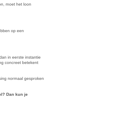
n, moet het loon
hebben op een
an in eerste instantie
ng concreet betekent
ssing normaal gesproken
el? Dan kun je