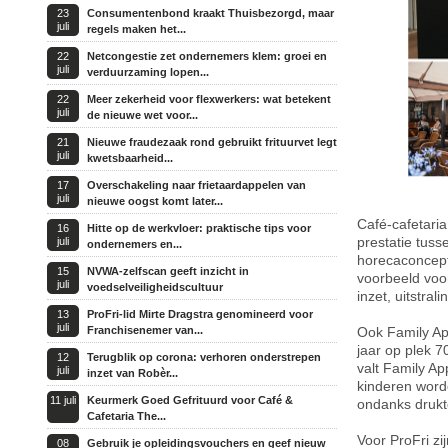
23
Consumentenbond kraakt Thuisbezorgd, maar
juli
regels maken het...
22
Netcongestie zet ondernemers klem: groei en
juli
verduurzaming lopen...
22
Meer zekerheid voor flexwerkers: wat betekent
juli
de nieuwe wet voor...
21
Nieuwe fraudezaak rond gebruikt frituurvet legt
juli
kwetsbaarheid...
17
Overschakeling naar frietaardappelen van
juli
nieuwe oogst komt later...
Café-cafetaria
16
Hitte op de werkvloer: praktische tips voor
prestatie tuss
juli
ondernemers en...
horecaconcept
15
NVWA-zelfscan geeft inzicht in
voorbeeld voor
juli
voedselveiligheidscultuur
inzet, uitstrali
13
ProFri-lid Mirte Dragstra genomineerd voor
juli
Franchisenemer van...
Ook Family App
jaar op plek 7
12
Terugblik op corona: verhoren onderstrepen
valt Family A
juli
inzet van Robèr...
kinderen word
11 juli
Keurmerk Goed Gefrituurd voor Café &
ondanks drukt
Cafetaria The...
Voor ProFri zi
08
Gebruik je opleidingsvouchers en geef nieuw