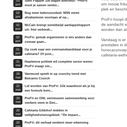
03
Sven Flapper 100 dagen directeur: “ProFri
om mooie frit
juni
moet je samen verder...
plek en besch
02
Nog meer ledenvoordeel: MSN stemt
juni
afvaltarieven voortaan af op...
ProFri hoopt d
de aandacht w
02
McCain brengt wereldwijd aardappelrapport
juni
worden dan al
uit: friet verbindt...
02
ProFri: gemak organiseren is iets anders dan
Vandaag is er 
juni
zomaar gaan...
prestaties in 
01
Op zoek naar een overnamekandidaat voor je
horecaconcept
juni
cafetaria? Of juist...
cafetaria-eet
31
Haarlemse politiek wil complete sector weren:
mei
ProFri vraagt om...
29
Vanreusel speelt in op crunchy trend met
mei
Belcanto Crunch
22
Lid worden van ProFri: óók waardevol als je bij
mei
een formule bent...
20
ProFri en ONL vernieuwen samenwerking voor
mei
sterkere stem in Den...
20
Cafetaria Gildehof midden in
mei
veiligheidsrisicogebied: “De impact...
20
ProFri: dit verhaal verdient meer erkenning
mei