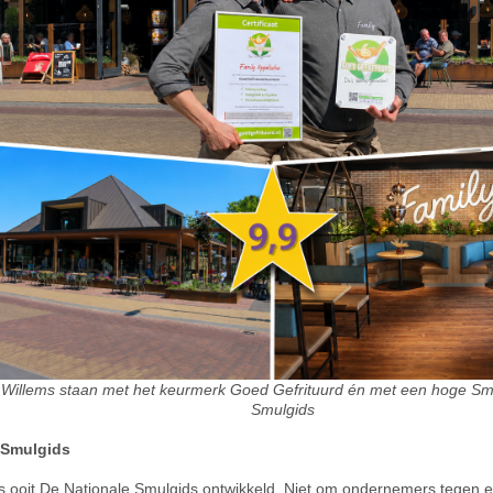
 Willems staan met het keurmerk Goed Gefrituurd én met een hoge Smu
Smulgids
 Smulgids
s ooit De Nationale Smulgids ontwikkeld. Niet om ondernemers tegen el