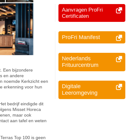
Aanvragen ProFri
Certificaten
ProFri Manifest
Nederlands
Frituurcentrum
st. Een bijzondere
ns en andere
 en noemde Kerkzicht een
Digitale
ige erkenning voor hun
Leeromgeving
t bedrijf eindigde dit
Volgens Misset Horeca
ssenen, maar ook
tact aan tafel en weten
 Terras Top 100 is geen