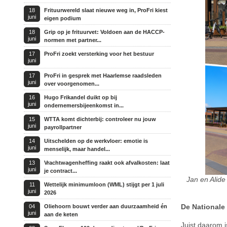
18
Frituurwereld slaat nieuwe weg in, ProFri kiest
juni
eigen podium
18
Grip op je frituurvet: Voldoen aan de HACCP-
juni
normen met partner...
17
ProFri zoekt versterking voor het bestuur
juni
17
ProFri in gesprek met Haarlemse raadsleden
juni
over voorgenomen...
16
Hugo Frikandel duikt op bij
juni
ondernemersbijeenkomst in...
15
WTTA komt dichterbij: controleer nu jouw
juni
payrollpartner
14
Uitschelden op de werkvloer: emotie is
juni
menselijk, maar handel...
13
Vrachtwagenheffing raakt ook afvalkosten: laat
juni
je contract...
Jan en Alide
11
Wettelijk minimumloon (WML) stijgt per 1 juli
juni
2026
De Nationale
04
Oliehoorn bouwt verder aan duurzaamheid én
juni
aan de keten
Juist daarom i