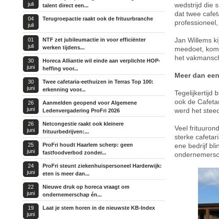
juli
wedstrijd die 
talent direct een...
dat twee cafet
04
Terugroepactie raakt ook de frituurbranche
professioneel,
juli
Jan Willems ki
01
NTF zet jubileumactie in voor efficiënter
juli
werken tijdens...
meedoet, kom j
het vakmansch
30
Horeca Alliantie wil einde aan verplichte HOP-
juni
heffing voor...
Meer dan een 
30
Twee cafetaria-eethuizen in Terras Top 100:
juni
erkenning voor...
Tegelijkertijd
ook de Cafetar
26
Aanmelden geopend voor Algemene
juni
werd het steed
Ledenvergadering ProFri 2026
26
Netcongestie raakt ook kleinere
Veel frituuron
juni
frituurbedrijven:...
sterke cafetar
25
ProFri houdt Haarlem scherp: geen
ene bedrijf bli
juni
fastfoodverbod zonder...
ondernemersch
24
ProFri steunt ziekenhuispersoneel Harderwijk:
juni
eten is meer dan...
22
Nieuwe druk op horeca vraagt om
juni
ondernemerschap én...
19
Laat je stem horen in de nieuwste KB-Index
juni