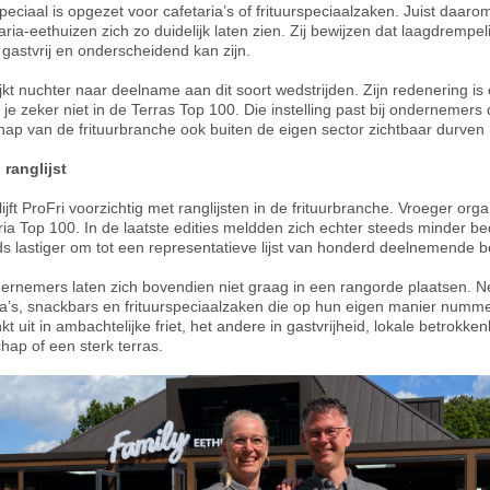
speciaal is opgezet voor cafetaria’s of frituurspeciaalzaken. Juist daaro
aria-eethuizen zich zo duidelijk laten zien. Zij bewijzen dat laagdrempe
 gastvrij en onderscheidend kan zijn.
jkt nuchter naar deelname aan dit soort wedstrijden. Zijn redenering is 
e zeker niet in de Terras Top 100. Die instelling past bij ondernemer
ap van de frituurbranche ook buiten de eigen sector zichtbaar durven
ranglijst
 blijft ProFri voorzichtig met ranglijsten in de frituurbranche. Vroeger o
ia Top 100. In de laatste edities meldden zich echter steeds minder b
s lastiger om tot een representatieve lijst van honderd deelnemende b
dernemers laten zich bovendien niet graag in een rangorde plaatsen. N
ia’s, snackbars en frituurspeciaalzaken die op hun eigen manier numme
nkt uit in ambachtelijke friet, het andere in gastvrijheid, lokale betrokken
ap of een sterk terras.