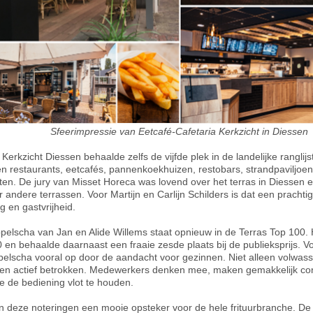
Sfeerimpressie van Eetcafé-Cafetaria Kerkzicht in Diessen
 Kerkzicht Diessen behaalde zelfs de vijfde plek in de landelijke ranglij
en restaurants, eetcafés, pannenkoekhuizen, restobars, strandpaviljoe
en. De jury van Misset Horeca was lovend over het terras in Diessen
 andere terrassen. Voor Martijn en Carlijn Schilders is dat een pracht
ng en gastvrijheid.
elscha van Jan en Alide Willems staat opnieuw in de Terras Top 100. He
0 en behaalde daarnaast een fraaie zesde plaats bij de publieksprijs. 
ppelscha vooral op door de aandacht voor gezinnen. Niet alleen volwa
en actief betrokken. Medewerkers denken mee, maken gemakkelijk con
e de bediening vlot te houden.
jn deze noteringen een mooie opsteker voor de hele frituurbranche. De