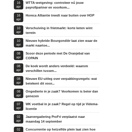
16
WTTA-wetgeving: controleer nú jouw
apr
payrollpartner en voorkom...
16
Horeca Alliantie treedt naar buiten over HOP
apr
10
Verschuiving in frietmarkt: korte keten wint
apr
terrein
10
Nieuwe hybride Bourgondiër laat zien waar de
apr
markt naartoe...
08
Scoor deze periode met De Oranjebal van
apr
COPAIN
08
De koek wordt anders verdeeld: waarom
apr
verschillen tussen...
08
Nieuwe EU-uitleg over verpakkingsregels: wat
apr
betekent dit voor...
08
Ongedierte in je zaak? Voorkomen is beter dan
apr
genezen
07
WK voetbal in je zaak? Regel op tijd je Videma-
apr
licentie
02
Jaarvergadering ProFri verplaatst naar
apr
maandag 14 september
02
Concurrentie op hetzelfde plein laat zien hoe