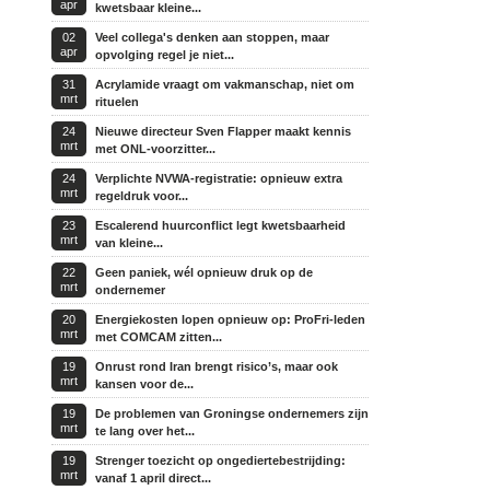
apr
kwetsbaar kleine...
02
Veel collega's denken aan stoppen, maar
apr
opvolging regel je niet...
31
Acrylamide vraagt om vakmanschap, niet om
mrt
rituelen
24
Nieuwe directeur Sven Flapper maakt kennis
mrt
met ONL-voorzitter...
24
Verplichte NVWA-registratie: opnieuw extra
mrt
regeldruk voor...
23
Escalerend huurconflict legt kwetsbaarheid
mrt
van kleine...
22
Geen paniek, wél opnieuw druk op de
mrt
ondernemer
20
Energiekosten lopen opnieuw op: ProFri-leden
mrt
met COMCAM zitten...
19
Onrust rond Iran brengt risico’s, maar ook
mrt
kansen voor de...
19
De problemen van Groningse ondernemers zijn
mrt
te lang over het...
19
Strenger toezicht op ongediertebestrijding:
mrt
vanaf 1 april direct...