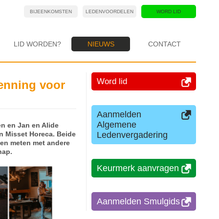
BIJEENKOMSTEN
LEDENVOORDELEN
WORD LID
LID WORDEN?
NIEUWS
CONTACT
Word lid
kenning voor
Aanmelden
Algemene
sen en Jan en Alide
Ledenvergadering
n Misset Horeca. Beide
nnen meten met andere
hap.
Keurmerk aanvragen
Aanmelden Smulgids