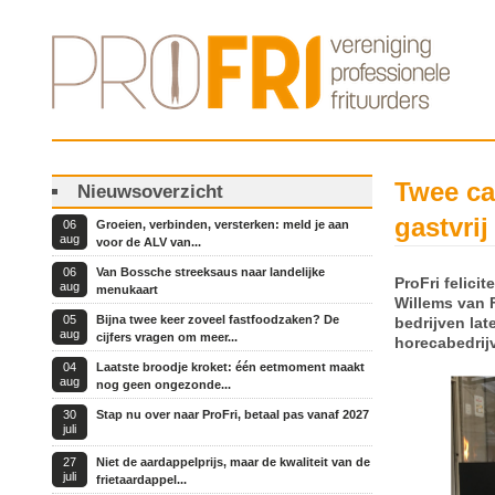
Twee ca
Nieuwsoverzicht
gastvri
06
Groeien, verbinden, versterken: meld je aan
aug
voor de ALV van...
06
Van Bossche streeksaus naar landelijke
ProFri felici
aug
menukaart
Willems van 
05
Bijna twee keer zoveel fastfoodzaken? De
bedrijven lat
aug
cijfers vragen om meer...
horecabedrij
04
Laatste broodje kroket: één eetmoment maakt
aug
nog geen ongezonde...
30
Stap nu over naar ProFri, betaal pas vanaf 2027
juli
27
Niet de aardappelprijs, maar de kwaliteit van de
juli
frietaardappel...