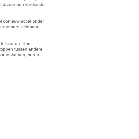
t daarin een verdiende
el opnieuw actief onder
dernemers zichtbaar
feliciteren. Hun
rstoppen tussen andere
p samenkomen, horen