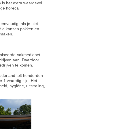
m is het extra waardevol
lige horeca
eenvoudig: als je niet
s die kansen pakken en
 maken.
rganiseerde Vakmedianet
edrijven aan. Daardoor
edrijven te komen.
ederland telt honderden
r 1 waardig zijn. Het
heid, hygiëne, uitstraling,