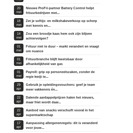
20
Nieuwe ProFri-partner Battery Control helpt
mei
frituurbedrijven met...
18
Zet je softijs- en milkshakeverkoop op scherp
mei
met kennis en...
14
Zou een broodje kaas hem ook zijn blijven
mei
achtervolgen?
01
Frituur niet te duur – markt verandert en vraagt
mei
om nuance
01
Frituurbranche blijft kwetsbaar door
mei
afhankelijkheid van gas
01
Payroll: grip op personeelszaken, zonder de
mei
regie kwijt te...
29
Gebruik je opleidingsvouchers: geef je team
apr
meer vakkennis én...
22
Dalende aardappelprijzen halen het nieuws,
apr
maar friet wordt daar...
22
Aanbod van snacks verschuift vooral in het
apr
supermarktschap
17
Aanpassing allergenenregels: dit is veranderd
apr
voor jouw...