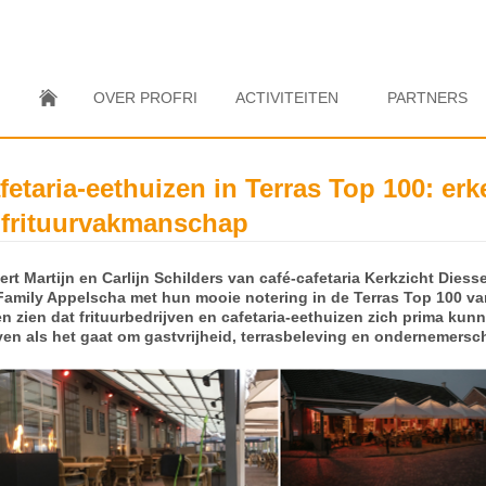
OVER PROFRI
ACTIVITEITEN
PARTNERS
fetaria-eethuizen in Terras Top 100: er
j frituurvakmanschap
teert Martijn en Carlijn Schilders van café-cafetaria Kerkzicht Dies
Family Appelscha met hun mooie notering in de Terras Top 100 va
en zien dat frituurbedrijven en cafetaria-eethuizen zich prima ku
ven als het gaat om gastvrijheid, terrasbeleving en ondernemersc