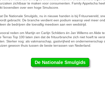
uurzaken zichtbaar te maken voor consumenten. Family Appelscha heef
ikt bovendien over een hoge Smulscore.
at De Nationale Smulgids, nu in nieuwe handen is bij Frituurwereld, sn
ordt gebracht. De branche verdient een podium waarop veel meer on
leen de bedrijven die toevallig meedoen aan een wedstrijd.
vooral reden om Martijn en Carlijn Schilders én Jan Willems en Alide te 
de Terras Top 100 laten zien dat de frituurbranche zich niet hoeft te ve
en. Sterker nog: als vakmanschap, gastvrijheid en ondernemerscha
huizen gewoon thuis tussen de beste terrassen van Nederland.
De Nationale Smulgids