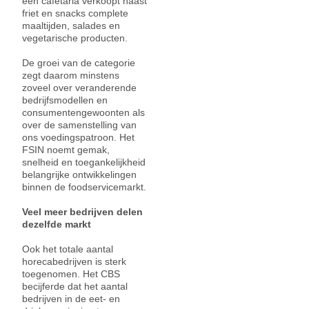
een cafetaria verkoopt naast
friet en snacks complete
maaltijden, salades en
vegetarische producten.
De groei van de categorie
zegt daarom minstens
zoveel over veranderende
bedrijfsmodellen en
consumentengewoonten als
over de samenstelling van
ons voedingspatroon. Het
FSIN noemt gemak,
snelheid en toegankelijkheid
belangrijke ontwikkelingen
binnen de foodservicemarkt.
Veel meer bedrijven delen
dezelfde markt
Ook het totale aantal
horecabedrijven is sterk
toegenomen. Het CBS
becijferde dat het aantal
bedrijven in de eet- en