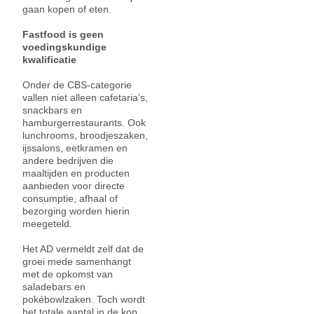
gaan kopen of eten.
Fastfood is geen
voedingskundige
kwalificatie
Onder de CBS-categorie
vallen niet alleen cafetaria’s,
snackbars en
hamburgerrestaurants. Ook
lunchrooms, broodjeszaken,
ijssalons, eetkramen en
andere bedrijven die
maaltijden en producten
aanbieden voor directe
consumptie, afhaal of
bezorging worden hierin
meegeteld.
Het AD vermeldt zelf dat de
groei mede samenhangt
met de opkomst van
saladebars en
pokébowlzaken. Toch wordt
het totale aantal in de kop