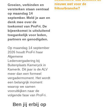
nieuwe wet voor de
Groeien, verbinden en
frituurbranche?
versterken staan centraal
op maandag 14
september. Meld je aan en
denk mee over de
toekomst van ProFri. De
bijeenkomst is uitsluitend
toegankelijk voor leden,
partners en genodigden.
Op maandag 14 september
2026 houdt ProFri haar
Algemene
Ledenvergadering bij
Buitenplaats Kameryck in
Kamerik. Dit jaar is de ALV
meer dan een formeel
vergadermoment. Het wordt
een belangrijk moment
waarop we samen
vooruitkijken naar de
volgende fase van ProFri.
Ben jij erbij op