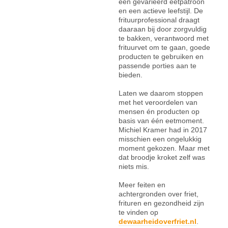
een gevarieerd eetpatroon
en een actieve leefstijl. De
frituurprofessional draagt
daaraan bij door zorgvuldig
te bakken, verantwoord met
frituurvet om te gaan, goede
producten te gebruiken en
passende porties aan te
bieden.
Laten we daarom stoppen
met het veroordelen van
mensen én producten op
basis van één eetmoment.
Michiel Kramer had in 2017
misschien een ongelukkig
moment gekozen. Maar met
dat broodje kroket zelf was
niets mis.
Meer feiten en
achtergronden over friet,
frituren en gezondheid zijn
te vinden op
dewaarheidoverfriet.nl
.