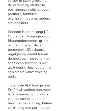
verder te laten groeien en
de vereniging sterker te
positioneren richting leden,
partners, formules,
overheid, media en andere
stakeholders.
Waarom is dat belangrijk?
Omdat de uitdagingen voor
frituurondernemers groter
worden. Kosten stijgen,
personeel blijft schaars,
regelgeving neemt toe en
de beeldvorming rond friet,
snacks en fastfood is niet
altijd eerlijk. Juist daarom is
een sterke vakvereniging
nodig.
Tijdens de ALV hoor je hoe
ProFri wil werken aan meer
ledenwaarde, zichtbaarder
vakmanschap, sterkere
belangenbehartiging, betere
verbinding met partners en