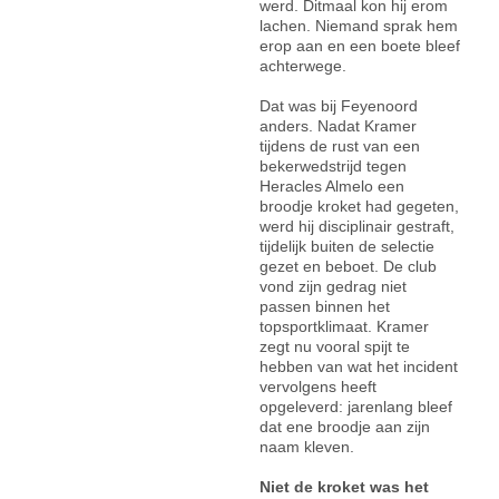
werd. Ditmaal kon hij erom
lachen. Niemand sprak hem
erop aan en een boete bleef
achterwege.
Dat was bij Feyenoord
anders. Nadat Kramer
tijdens de rust van een
bekerwedstrijd tegen
Heracles Almelo een
broodje kroket had gegeten,
werd hij disciplinair gestraft,
tijdelijk buiten de selectie
gezet en beboet. De club
vond zijn gedrag niet
passen binnen het
topsportklimaat. Kramer
zegt nu vooral spijt te
hebben van wat het incident
vervolgens heeft
opgeleverd: jarenlang bleef
dat ene broodje aan zijn
naam kleven.
Niet de kroket was het