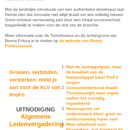
Met de landelijke introductie van een authentieke streeksaus laat
Remia zien dat innovatie niet altijd draait om iets volledig nieuws.
Soms ontstaat vernieuwing juist door een lokaal succesverhaal
toegankelijk te maken voor de rest van de branche.
Meer informatie over de Tomottosaus en de achtergrond van
Bonna Fritura is te vinden op
de website van Remia
Professioneel
.
Niet de aardappelprijs, maar
Groeien, verbinden,
de kwaliteit van de
frietaardappel baart ProFri
versterken: meld je
zorgen
aan voor de ALV van
Consumentenbond kraakt
Thuisbezorgd, maar regels
ProFri
maken het onnodig
ingewikkeld
UITNODIGING
Netcongestie zet
ondernemers klem: groei en
Algemene
verduurzaming lopen vast
Ledenvergadering
Meer zekerheid voor
flexwerkers: wat betekent de