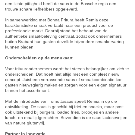
een lichte pittigheid heeft de saus in de Bossche regio een
trouwe schare liefhebbers opgeleverd.
In samenwerking met Bonna Fritura heeft Remia deze
karakteristieke smaak vertaald naar een product voor de
professionele markt. Daarbij stond het behoud van de
authentieke smaakbeleving centraal, zodat ook ondernemers
buiten Brabant hun gasten dezelfde bijzondere smaakervaring
kunnen bieden.
Onderscheiden op de menukaart
Voor frituurondernemers wordt het steeds belangrijker om zich te
onderscheiden. Dat hoeft niet altijd met een compleet nieuw
concept. Juist een verrassende saus of smaakcombinatie kan
gasten nieuwsgierig maken en zorgen voor een eigen signatuur
binnen het assortiment.
Met de introductie van Tomottosaus speelt Remia in op die
ontwikkeling. De saus is geschikt bij friet en snacks, maar past
ook uitstekend bij burgers, loaded fries, broodjes en andere
lunch- en maaltijdgerechten. Bovendien is de saus lactosevrij en
van nature glutenvrij.
Partner in innovatie