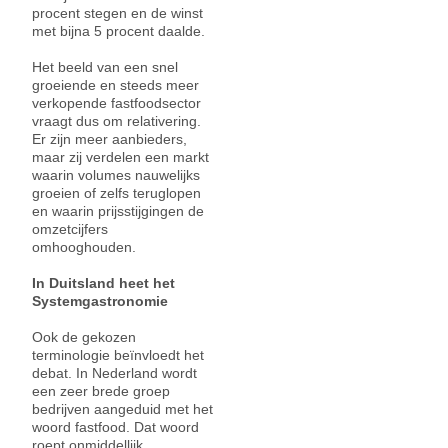
procent stegen en de winst
met bijna 5 procent daalde.
Het beeld van een snel
groeiende en steeds meer
verkopende fastfoodsector
vraagt dus om relativering.
Er zijn meer aanbieders,
maar zij verdelen een markt
waarin volumes nauwelijks
groeien of zelfs teruglopen
en waarin prijsstijgingen de
omzetcijfers
omhooghouden.
In Duitsland heet het
Systemgastronomie
Ook de gekozen
terminologie beïnvloedt het
debat. In Nederland wordt
een zeer brede groep
bedrijven aangeduid met het
woord fastfood. Dat woord
roept onmiddellijk