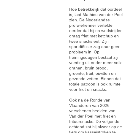
Hoe betrekkelijk dat oordeel
is, laat Mathieu van der Poel
zien. De Nederlandse
profwielrenner vertelde
eerder dat hij na wedstrijden
graag friet met ketchup en
twee snacks eet. Zijn
sportdiëtiste zag daar geen
probleem in. Op
trainingsdagen bestaat zijn
voeding uit onder meer volle
granen, bruin brood,
groente, fruit, eiwitten en
gezonde vetten. Binnen dat
totale patroon is ook ruimte
voor friet en snacks.
Ook na de Ronde van
Vlaanderen van 2026
verschenen beelden van
Van der Poel met friet en
frituursnacks. De volgende
ochtend zat hij alweer op de
fiets om kasseistroken te