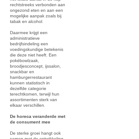
rechtstreeks verbonden aan
ongezond eten en aan een
mogelijke aanpak zoals bij
tabak en alcohol.
Daarmee krijgt een
administratieve
bedrijfsindeling een
voedingskundige betekenis
die deze niet heeft. Een
pokébowlzaak,
broodjesconcept, ijssalon,
snackbar en
hamburgerrestaurant
kunnen statistisch in
dezelfde categorie
terechtkomen, terwijl hun
assortimenten sterk van
elkaar verschillen.
De horeca veranderde met
de consument mee
De sterke groei hangt ook
samen met de ontwikkeling