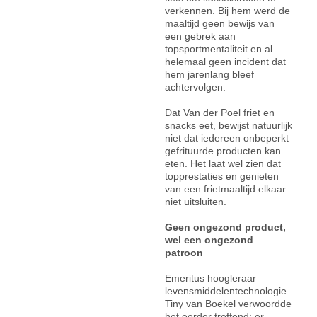
verkennen. Bij hem werd de
maaltijd geen bewijs van
een gebrek aan
topsportmentaliteit en al
helemaal geen incident dat
hem jarenlang bleef
achtervolgen.
Dat Van der Poel friet en
snacks eet, bewijst natuurlijk
niet dat iedereen onbeperkt
gefrituurde producten kan
eten. Het laat wel zien dat
topprestaties en genieten
van een frietmaaltijd elkaar
niet uitsluiten.
Geen ongezond product,
wel een ongezond
patroon
Emeritus hoogleraar
levensmiddelentechnologie
Tiny van Boekel verwoordde
het eerder treffend: er