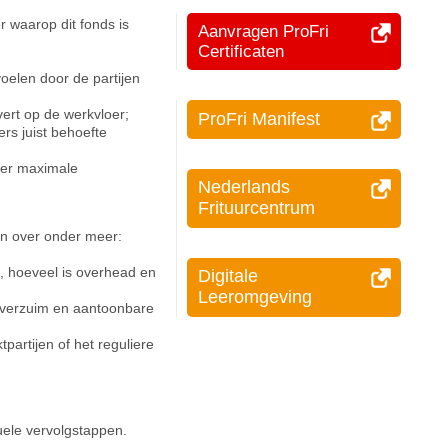
r waarop dit fonds is
Aanvragen ProFri
Certificaten
oelen door de partijen
vert op de werkvloer;
ProFri Manifest
ers juist behoefte
t er maximale
Nederlands
Frituurcentrum
en over onder meer:
, hoeveel is overhead en
Digitale
Leeromgeving
, verzuim en aantoonbare
tpartijen of het reguliere
uele vervolgstappen.