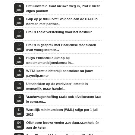
18
Frituurwereld slaat nieuwe weg in, ProFri kiest
juni
eigen podium
18
Grip op je frituurvet: Voldoen aan de HACCP-
juni
normen met partner...
17
ProFri zoekt versterking voor het bestuur
juni
17
ProFri in gesprek met Haarlemse raadsleden
juni
over voorgenomen...
16
Hugo Frikandel duikt op bij
juni
ondernemersbijeenkomst in...
15
WTTA komt dichterbij: controleer nu jouw
juni
payrollpartner
14
Uitschelden op de werkvloer: emotie is
juni
menselijk, maar handel...
13
Vrachtwagenheffing raakt ook afvalkosten: laat
juni
je contract...
11
Wettelijk minimumloon (WML) stijgt per 1 juli
juni
2026
04
Oliehoorn bouwt verder aan duurzaamheid én
juni
aan de keten