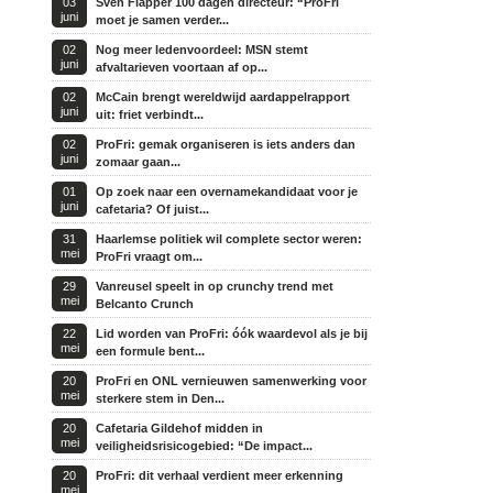
03
Sven Flapper 100 dagen directeur: “ProFri
juni
moet je samen verder...
02
Nog meer ledenvoordeel: MSN stemt
juni
afvaltarieven voortaan af op...
02
McCain brengt wereldwijd aardappelrapport
juni
uit: friet verbindt...
02
ProFri: gemak organiseren is iets anders dan
juni
zomaar gaan...
01
Op zoek naar een overnamekandidaat voor je
juni
cafetaria? Of juist...
31
Haarlemse politiek wil complete sector weren:
mei
ProFri vraagt om...
29
Vanreusel speelt in op crunchy trend met
mei
Belcanto Crunch
22
Lid worden van ProFri: óók waardevol als je bij
mei
een formule bent...
20
ProFri en ONL vernieuwen samenwerking voor
mei
sterkere stem in Den...
20
Cafetaria Gildehof midden in
mei
veiligheidsrisicogebied: “De impact...
20
ProFri: dit verhaal verdient meer erkenning
mei