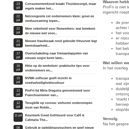
Waarom hebbe
23
Consumentenbond kraakt Thuisbezorgd, maar
ProFri is niet
juli
regels maken het...
ingericht roep
22
Netcongestie zet ondernemers klem: groei en
juli
verduurzaming lopen...
de prem
achter 
22
Meer zekerheid voor flexwerkers: wat betekent
juli
het voo
de nieuwe wet voor...
er risi
21
Nieuwe fraudezaak rond gebruikt frituurvet legt
hebben 
juli
kwetsbaarheid...
het bel
transpa
17
Overschakeling naar frietaardappelen van
juli
nieuwe oogst komt later...
Wat willen we
16
Hitte op de werkvloer: praktische tips voor
In het overle
juli
ondernemers en...
transpa
15
NVWA-zelfscan geeft inzicht in
juli
voedselveiligheidscultuur
wat zij
duidel
13
ProFri-lid Mirte Dragstra genomineerd voor
ontzorg
juli
Franchisenemer van...
‘markt 
12
Terugblik op corona: verhoren onderstrepen
beroep
juli
inzet van Robèr...
stop/d
11 juli
Keurmerk Goed Gefrituurd voor Café &
Vervolg
Cafetaria The...
Na het gespre
08
Gebruik je opleidingsvouchers en geef nieuw