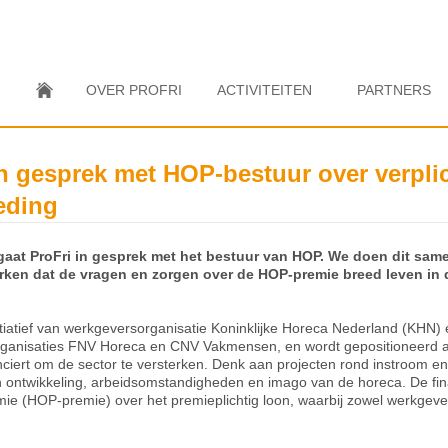
OVER PROFRI
ACTIVITEITEN
PARTNERS
in gesprek met HOP-bestuur over verpli
eding
aat ProFri in gesprek met het bestuur van HOP. We doen dit sa
ken dat de vragen en zorgen over de HOP-premie breed leven in d
tiatief van werkgeversorganisatie Koninklijke Horeca Nederland (KHN)
anisaties FNV Horeca en CNV Vakmensen, en wordt gepositioneerd al
nciert om de sector te versterken. Denk aan projecten rond instroom 
n ontwikkeling, arbeidsomstandigheden en imago van de horeca. De fina
emie (HOP-premie) over het premieplichtig loon, waarbij zowel werkgev