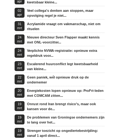
apr
kwetsbaar kleine...
02
Veel collega's denken aan stoppen, maar
apr
opvolging regel je niet...
31
Acrylamide vraagt om vakmanschap, niet om
mrt
rituelen
24
Nieuwe directeur Sven Flapper maakt kennis
mrt
met ONL-voorzitter...
24
Verplichte NVWA-registratie: opnieuw extra
mrt
regeldruk voor...
23
Escalerend huurconflict legt kwetsbaarheid
mrt
van kleine...
22
Geen paniek, wél opnieuw druk op de
mrt
ondernemer
20
Energiekosten lopen opnieuw op: ProFri-leden
mrt
met COMCAM zitten...
19
Onrust rond Iran brengt risico’s, maar ook
mrt
kansen voor de...
19
De problemen van Groningse ondernemers zijn
mrt
te lang over het...
19
Strenger toezicht op ongediertebestrijding:
mrt
vanaf 1 april direct...