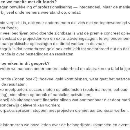
n we moeite met dit fonds?
 tegen ontwikkeling of professionalisering — integendeel. Maar de manie
t bij veel ondernemers weerstand op, omdat:
ie verplicht is, ook voor ondernemers die zich niet vertegenwoordigd v
het fonds;
r veel bedrijven onvoldoende zichtbaar is wat de premie concreet ople
co bestaat op projectdenken en extra uitvoeringslagen, terwijl ondernem
aan praktische oplossingen die direct werken in de zaak;
angrijk is dat sectorbreed geld ook echt leidt tot sectorbreed nut en da
rantie is over bestedingen en resultaten.
 bereiken in dit gesprek?
g willen we namens ondernemers helderheid en afspraken op tafel krijg
rantie (“open boek”): hoeveel geld komt binnen, waar gaat het naartoe
n de resultaten;
ijke meetpunten: succes meten op uitkomsten (zoals instroom, behoud
ing), niet alleen op bereik of aantallen activiteiten;
tenzij’ als uitgangspunt: financier alleen wat aantoonbaar niet door mark
sonderwijs geleverd kan worden;
oorpak-afspraken: stoppen met projecten die niet aantoonbaar werken.
k informeren we onze leden over de belangrijkste uitkomsten en event