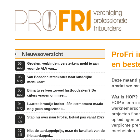
ProFri 
Nieuwsoverzicht
en best
06
Groeien, verbinden, versterken: meld je aan
aug
voor de ALV van...
06
Van Bossche streeksaus naar landelijke
Deze maand g
aug
menukaart
omdat we mer
05
Bijna twee keer zoveel fastfoodzaken? De
aug
cijfers vragen om meer...
Wat is HOP?
HOP is een ini
04
Laatste broodje kroket: één eetmoment maakt
werknemersorg
aug
nog geen ongezonde...
projecten fina
30
Stap nu over naar ProFri, betaal pas vanaf 2027
opleidingen e
juli
verplichte pr
meebetalen.
27
Niet de aardappelprijs, maar de kwaliteit van de
juli
frietaardappel...