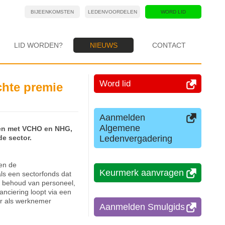
BIJEENKOMSTEN
LEDENVOORDELEN
WORD LID
LID WORDEN?
NIEUWS
CONTACT
Word lid
chte premie
Aanmelden
Algemene
men met VCHO en NHG,
Ledenvergadering
e sector.
 en de
Keurmerk aanvragen
s een sectorfonds dat
en behoud van personeel,
nciering loopt via een
er als werknemer
Aanmelden Smulgids