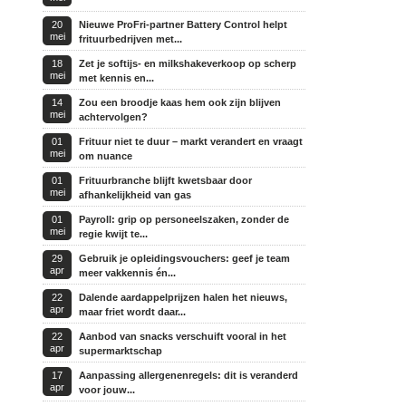
20
Nieuwe ProFri-partner Battery Control helpt
mei
frituurbedrijven met...
18
Zet je softijs- en milkshakeverkoop op scherp
mei
met kennis en...
14
Zou een broodje kaas hem ook zijn blijven
mei
achtervolgen?
01
Frituur niet te duur – markt verandert en vraagt
mei
om nuance
01
Frituurbranche blijft kwetsbaar door
mei
afhankelijkheid van gas
01
Payroll: grip op personeelszaken, zonder de
mei
regie kwijt te...
29
Gebruik je opleidingsvouchers: geef je team
apr
meer vakkennis én...
22
Dalende aardappelprijzen halen het nieuws,
apr
maar friet wordt daar...
22
Aanbod van snacks verschuift vooral in het
apr
supermarktschap
17
Aanpassing allergenenregels: dit is veranderd
apr
voor jouw...