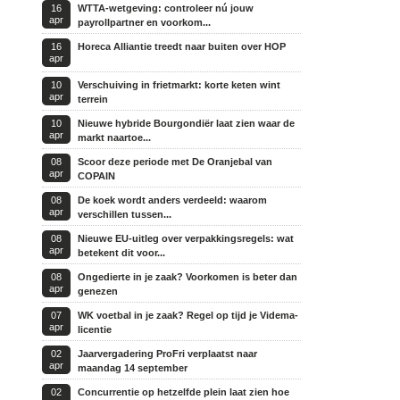
16
WTTA-wetgeving: controleer nú jouw
apr
payrollpartner en voorkom...
16
Horeca Alliantie treedt naar buiten over HOP
apr
10
Verschuiving in frietmarkt: korte keten wint
apr
terrein
10
Nieuwe hybride Bourgondiër laat zien waar de
apr
markt naartoe...
08
Scoor deze periode met De Oranjebal van
apr
COPAIN
08
De koek wordt anders verdeeld: waarom
apr
verschillen tussen...
08
Nieuwe EU-uitleg over verpakkingsregels: wat
apr
betekent dit voor...
08
Ongedierte in je zaak? Voorkomen is beter dan
apr
genezen
07
WK voetbal in je zaak? Regel op tijd je Videma-
apr
licentie
02
Jaarvergadering ProFri verplaatst naar
apr
maandag 14 september
02
Concurrentie op hetzelfde plein laat zien hoe