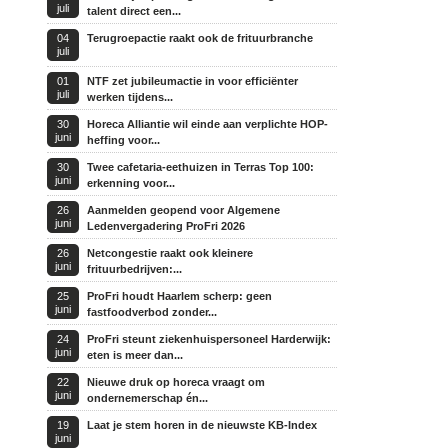
juli
talent direct een...
04
Terugroepactie raakt ook de frituurbranche
juli
01
NTF zet jubileumactie in voor efficiënter
juli
werken tijdens...
30
Horeca Alliantie wil einde aan verplichte HOP-
juni
heffing voor...
30
Twee cafetaria-eethuizen in Terras Top 100:
juni
erkenning voor...
26
Aanmelden geopend voor Algemene
juni
Ledenvergadering ProFri 2026
26
Netcongestie raakt ook kleinere
juni
frituurbedrijven:...
25
ProFri houdt Haarlem scherp: geen
juni
fastfoodverbod zonder...
24
ProFri steunt ziekenhuispersoneel Harderwijk:
juni
eten is meer dan...
22
Nieuwe druk op horeca vraagt om
juni
ondernemerschap én...
19
Laat je stem horen in de nieuwste KB-Index
juni