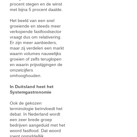
procent stegen en de winst
met bijna 5 procent daalde.
Het beeld van een snel
groeiende en steeds meer
verkopende fastfoodsector
vraagt dus om relativering.
Er zijn meer aanbieders,
maar zij verdelen een markt
waarin volumes nauwelijks
groeien of zelfs teruglopen
en waarin prijsstijgingen de
omzetcijfers
omhooghouden.
In Duitsland heet het
Systemgastronomie
Ook de gekozen
terminologie beïnvloedt het
debat. In Nederland wordt
een zeer brede groep
bedrijven aangeduid met het
woord fastfood. Dat woord
roept onmiddellijk