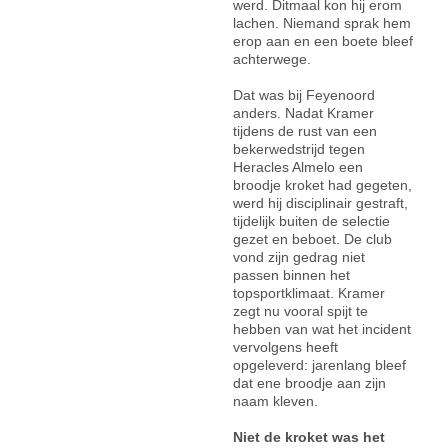
werd. Ditmaal kon hij erom
lachen. Niemand sprak hem
erop aan en een boete bleef
achterwege.
Dat was bij Feyenoord
anders. Nadat Kramer
tijdens de rust van een
bekerwedstrijd tegen
Heracles Almelo een
broodje kroket had gegeten,
werd hij disciplinair gestraft,
tijdelijk buiten de selectie
gezet en beboet. De club
vond zijn gedrag niet
passen binnen het
topsportklimaat. Kramer
zegt nu vooral spijt te
hebben van wat het incident
vervolgens heeft
opgeleverd: jarenlang bleef
dat ene broodje aan zijn
naam kleven.
Niet de kroket was het