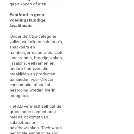
gaan kopen of eten.
Fastfood is geen
voedingskundige
kwalificatie
Onder de CBS-categorie
vallen niet alleen cafetaria’s,
snackbars en
hamburgerrestaurants. Ook
lunchrooms, broodjeszaken,
ijssalons, eetkramen en
andere bedrijven die
maaltijden en producten
aanbieden voor directe
consumptie, afhaal of
bezorging worden hierin
meegeteld.
Het AD vermeldt zelf dat de
groei mede samenhangt
met de opkomst van
saladebars en
pokébowlzaken. Toch wordt
het totale aantal in de kop