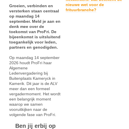
nieuwe wet voor de
Groeien, verbinden en
frituurbranche?
versterken staan centraal
op maandag 14
september. Meld je aan en
denk mee over de
toekomst van ProFri. De
bijeenkomst is uitsluitend
toegankelijk voor leden,
partners en genodigden.
Op maandag 14 september
2026 houdt ProFri haar
Algemene
Ledenvergadering bij
Buitenplaats Kameryck in
Kamerik. Dit jaar is de ALV
meer dan een formeel
vergadermoment. Het wordt
een belangrijk moment
waarop we samen
vooruitkijken naar de
volgende fase van ProFri.
Ben jij erbij op