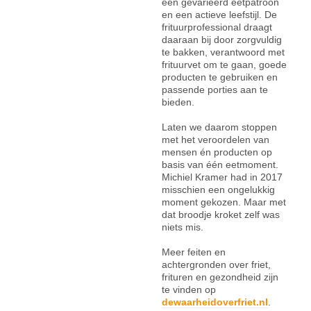
een gevarieerd eetpatroon
en een actieve leefstijl. De
frituurprofessional draagt
daaraan bij door zorgvuldig
te bakken, verantwoord met
frituurvet om te gaan, goede
producten te gebruiken en
passende porties aan te
bieden.
Laten we daarom stoppen
met het veroordelen van
mensen én producten op
basis van één eetmoment.
Michiel Kramer had in 2017
misschien een ongelukkig
moment gekozen. Maar met
dat broodje kroket zelf was
niets mis.
Meer feiten en
achtergronden over friet,
frituren en gezondheid zijn
te vinden op
dewaarheidoverfriet.nl
.