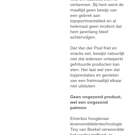
verkennen. Bij hem werd de
maaltijd geen bewijs van
een gebrek aan
topsportmentaliteit en al
helemaal geen incident dat
hem jarenlang bleef
achtervolgen.
Dat Van der Poel friet en
snacks eet, bewijst natuurlijk
niet dat iedereen onbeperkt
gefrituurde producten kan
eten. Het laat wel zien dat
topprestaties en genieten
van een frietmaaltijd elkaar
niet uitsluiten.
Geen ongezond product,
wel een ongezond
patroon
Emeritus hoogleraar
levensmiddelentechnologie
Tiny van Boekel verwoordde
het eerder treffend: er