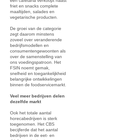
een cafetaria verkoopt naast
friet en snacks complete
maaltijden, salades en
vegetarische producten.
De groei van de categorie
zegt daarom minstens
zoveel over veranderende
bedrijfsmodellen en
consumentengewoonten als
over de samenstelling van
ons voedingspatroon. Het
FSIN noemt gemak,
snelheid en toegankelijkheid
belangrijke ontwikkelingen
binnen de foodservicemarkt.
Veel meer bedrijven delen
dezelfde markt
Ook het totale aantal
horecabedrijven is sterk
toegenomen. Het CBS
becijferde dat het aantal
bedrijven in de eet- en