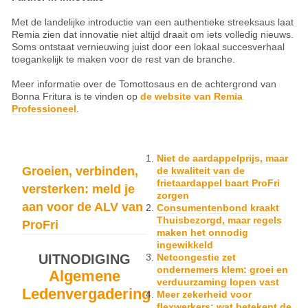
Met de landelijke introductie van een authentieke streeksaus laat
Remia zien dat innovatie niet altijd draait om iets volledig nieuws.
Soms ontstaat vernieuwing juist door een lokaal succesverhaal
toegankelijk te maken voor de rest van de branche.
Meer informatie over de Tomottosaus en de achtergrond van
Bonna Fritura is te vinden op
de website van Remia
Professioneel
.
Niet de aardappelprijs, maar
Groeien, verbinden,
de kwaliteit van de
frietaardappel baart ProFri
versterken: meld je
zorgen
aan voor de ALV van
Consumentenbond kraakt
Thuisbezorgd, maar regels
ProFri
maken het onnodig
ingewikkeld
UITNODIGING
Netcongestie zet
ondernemers klem: groei en
Algemene
verduurzaming lopen vast
Ledenvergadering
Meer zekerheid voor
flexwerkers: wat betekent de