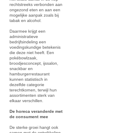
rechtstreeks verbonden aan
ongezond eten en aan een
mogelijke aanpak zoals bij
tabak en alcohol.
Daarmee krijgt een
administratieve
bedrijfsindeling een
voedingskundige betekenis
die deze niet heeft. Een
pokébowlzaak,
broodjesconcept, ijssalon,
snackbar en
hamburgerrestaurant
kunnen statistisch in
dezelfde categorie
terechtkomen, terwijl hun
assortimenten sterk van
elkaar verschillen.
De horeca veranderde met
de consument mee
De sterke groei hangt ook
samen met de ontwikkeling