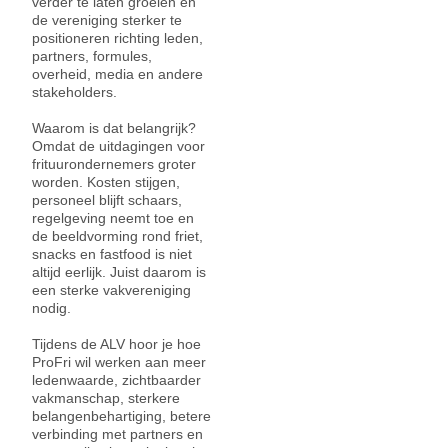
verder te laten groeien en
de vereniging sterker te
positioneren richting leden,
partners, formules,
overheid, media en andere
stakeholders.
Waarom is dat belangrijk?
Omdat de uitdagingen voor
frituurondernemers groter
worden. Kosten stijgen,
personeel blijft schaars,
regelgeving neemt toe en
de beeldvorming rond friet,
snacks en fastfood is niet
altijd eerlijk. Juist daarom is
een sterke vakvereniging
nodig.
Tijdens de ALV hoor je hoe
ProFri wil werken aan meer
ledenwaarde, zichtbaarder
vakmanschap, sterkere
belangenbehartiging, betere
verbinding met partners en