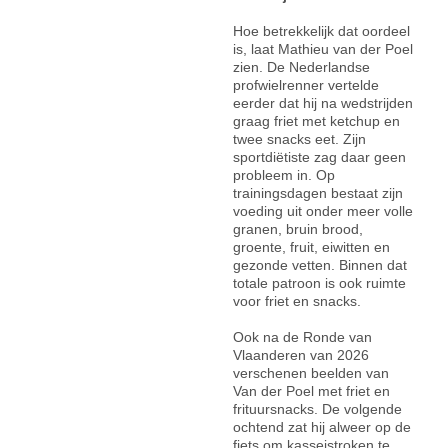
Hoe betrekkelijk dat oordeel
is, laat Mathieu van der Poel
zien. De Nederlandse
profwielrenner vertelde
eerder dat hij na wedstrijden
graag friet met ketchup en
twee snacks eet. Zijn
sportdiëtiste zag daar geen
probleem in. Op
trainingsdagen bestaat zijn
voeding uit onder meer volle
granen, bruin brood,
groente, fruit, eiwitten en
gezonde vetten. Binnen dat
totale patroon is ook ruimte
voor friet en snacks.
Ook na de Ronde van
Vlaanderen van 2026
verschenen beelden van
Van der Poel met friet en
frituursnacks. De volgende
ochtend zat hij alweer op de
fiets om kasseistroken te