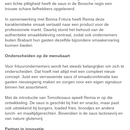
een lichte pittigheid heeft de saus in de Bossche regio een
trouwe schare liefhebbers opgeleverd.
In samenwerking met Bonna Fritura heeft Remia deze
karakteristieke smaak vertaald naar een product voor de
professionele markt. Daarbij stond het behoud van de
authentieke smaakbeleving centraal, zodat ook ondernemers
buiten Brabant hun gasten dezelfde bijzondere smaakervaring
kunnen bieden.
Onderscheiden op de menukaart
Voor frituurondernemers wordt het steeds belangrijker om zich te
onderscheiden. Dat hoeft niet altijd met een compleet nieuw
concept. Juist een verrassende saus of smaakcombinatie kan
gasten nieuwsgierig maken en zorgen voor een eigen signatuur
binnen het assortiment.
Met de introductie van Tomottosaus speelt Remia in op die
ontwikkeling. De saus is geschikt bij friet en snacks, maar past
ook uitstekend bij burgers, loaded fries, broodjes en andere
lunch- en maaltijdgerechten. Bovendien is de saus lactosevrij en
van nature glutenvrij.
Partner in innovatie