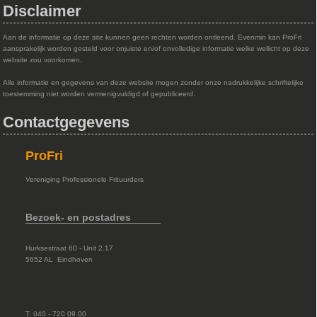
Disclaimer
Aan de informatie op deze site kunnen geen rechten worden ontleend. Evenmin kan ProFri
aansprakelijk worden gesteld voor onjuiste en/of onvolledige informatie welke wellicht op deze
website zou voorkomen.
Alle informatie en gegevens van deze website mogen zonder onze nadrukkelijke schriftelijke
toestemming niet worden vermenigvuldigd of gepubliceerd.
Contactgegevens
ProFri
Vereniging Professionele Frituurders
Bezoek- en postadres
Hurksestraat 60 - Unit 2.17
5652 AL Eindhoven
T: 040 - 720 09 00