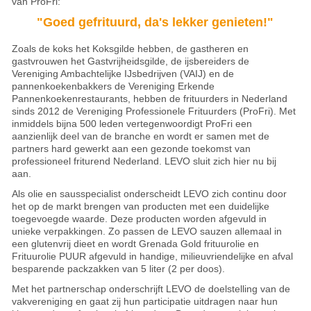
van ProFri:
"Goed gefrituurd, da's lekker genieten!"
Zoals de koks het Koksgilde hebben, de gastheren en
gastvrouwen het Gastvrijheidsgilde, de ijsbereiders de
Vereniging Ambachtelijke IJsbedrijven (VAIJ) en de
pannenkoekenbakkers de Vereniging Erkende
Pannenkoekenrestaurants, hebben de frituurders in Nederland
sinds 2012 de Vereniging Professionele Frituurders (ProFri). Met
inmiddels bijna 500 leden vertegenwoordigt ProFri een
aanzienlijk deel van de branche en wordt er samen met de
partners hard gewerkt aan een gezonde toekomst van
professioneel friturend Nederland. LEVO sluit zich hier nu bij
aan.
Als olie en sausspecialist onderscheidt LEVO zich continu door
het op de markt brengen van producten met een duidelijke
toegevoegde waarde. Deze producten worden afgevuld in
unieke verpakkingen. Zo passen de LEVO sauzen allemaal in
een glutenvrij dieet en wordt Grenada Gold frituurolie en
Frituurolie PUUR afgevuld in handige, milieuvriendelijke en afval
besparende packzakken van 5 liter (2 per doos).
Met het partnerschap onderschrijft LEVO de doelstelling van de
vakvereniging en gaat zij hun participatie uitdragen naar hun