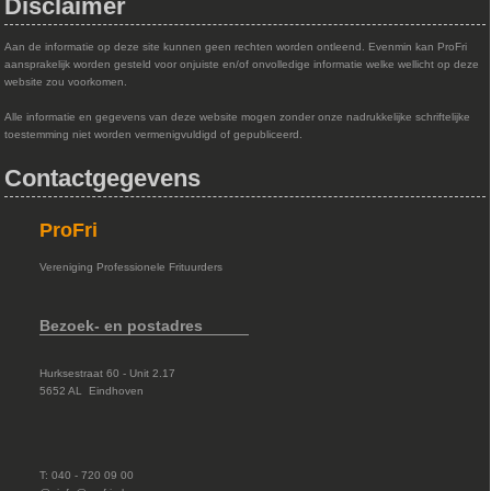
Disclaimer
Aan de informatie op deze site kunnen geen rechten worden ontleend. Evenmin kan ProFri
aansprakelijk worden gesteld voor onjuiste en/of onvolledige informatie welke wellicht op deze
website zou voorkomen.
Alle informatie en gegevens van deze website mogen zonder onze nadrukkelijke schriftelijke
toestemming niet worden vermenigvuldigd of gepubliceerd.
Contactgegevens
ProFri
Vereniging Professionele Frituurders
Bezoek- en postadres
Hurksestraat 60 - Unit 2.17
5652 AL Eindhoven
T: 040 - 720 09 00