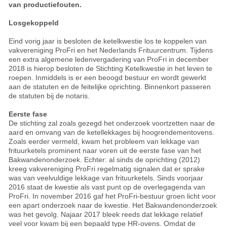
van productiefouten.
Losgekoppeld
Eind vorig jaar is besloten de ketelkwestie los te koppelen van
vakvereniging ProFri en het Nederlands Frituurcentrum. Tijdens
een extra algemene ledenvergadering van ProFri in december
2018 is hierop besloten de Stichting Ketelkwestie in het leven te
roepen. Inmiddels is er een beoogd bestuur en wordt gewerkt
aan de statuten en de feitelijke oprichting. Binnenkort passeren
de statuten bij de notaris.
Eerste fase
De stichting zal zoals gezegd het onderzoek voortzetten naar de
aard en omvang van de ketellekkages bij hoogrendementovens.
Zoals eerder vermeld, kwam het probleem van lekkage van
frituurketels prominent naar voren uit de eerste fase van het
Bakwandenonderzoek. Echter: al sinds de oprichting (2012)
kreeg vakvereniging ProFri regelmatig signalen dat er sprake
was van veelvuldige lekkage van frituurketels. Sinds voorjaar
2016 staat de kwestie als vast punt op de overlegagenda van
ProFri. In november 2016 gaf het ProFri-bestuur groen licht voor
een apart onderzoek naar de kwestie. Het Bakwandenonderzoek
was het gevolg. Najaar 2017 bleek reeds dat lekkage relatief
veel voor kwam bij een bepaald type HR-ovens. Omdat de