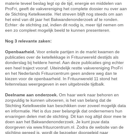
materie teveel beslag legt op de tijd, energie en middelen van
ProFri, geeft de vakvereniging het complete dossier nu over aan
de Stichting Ketelkwestie. Het streven blijft nog steeds om aan
het eind van dit jaar het Bakwandenonderzoek af te ronden.
Echter: de stichting zal, indien dit nodig is, meer tijd nemen om
een zo compleet mogelijk beeld te kunnen presenteren.
Nog 3 relevante zaken:
Openbaarheid.
Voor enkele partijen in de markt kwamen de
publicaties over de ketellekkage in Frituurwereld destijds als
donderslag bij heldere hemel. Aan deze publicaties ging echter
een heel traject vooraf. Uiteindelijk restte vakvereniging ProFri
en het Nederlands Frituurcentrum geen andere weg dan te
kiezen voor de openbaarheid. In Frituurwereld 11 stond het
feitenrelaas weergegeven in een uitgebreide tijdbalk.
Deelname aan onderzoek.
Om haar werk naar behoren en
zorgvuldig te kunnen uitvoeren, is het van belang dat de
Stichting Ketelkwestie kan beschikken over zoveel mogelijk data
en informatie. Het is dus zeer belangrijk dat ondernemers hun
ervaringen delen met de stichting. Dit kan nog altijd door mee te
doen aan het Bakwandenonderzoek. Je kunt jouw data
doorgeven via www.frituurcentrum.nl. Zodra de website van de
stichting gereed is, wordt de bezoeker doorgeleid naar