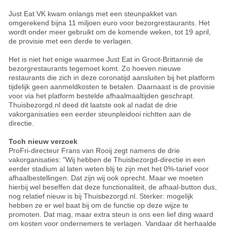
Just Eat VK kwam onlangs met een steunpakket van
omgerekend bijna 11 miljoen euro voor bezorgrestaurants. Het
wordt onder meer gebruikt om de komende weken, tot 19 april,
de provisie met een derde te verlagen.
Het is niet het enige waarmee Just Eat in Groot-Brittannië de
bezorgrestaurants tegemoet komt. Zo hoeven nieuwe
restaurants die zich in deze coronatijd aansluiten bij het platform
tijdelijk geen aanmeldkosten te betalen. Daarnaast is de provisie
voor via het platform bestelde afhaalmaaltijden geschrapt.
Thuisbezorgd.nl deed dit laatste ook al nadat de drie
vakorganisaties een eerder steunpleidooi richtten aan de
directie.
Toch nieuw verzoek
ProFri-directeur Frans van Rooij zegt namens de drie
vakorganisaties: "Wij hebben de Thuisbezorgd-directie in een
eerder stadium al laten weten blij te zijn met het 0%-tarief voor
afhaalbestellingen. Dat zijn wij ook oprecht. Maar we moeten
hierbij wel beseffen dat deze functionaliteit, de afhaal-button dus,
nog relatief nieuw is bij Thuisbezorgd.nl. Sterker: mogelijk
hebben ze er wel baat bij om de functie op deze wijze te
promoten. Dat mag, maar extra steun is ons een lief ding waard
om kosten voor ondernemers te verlagen. Vandaar dit herhaalde