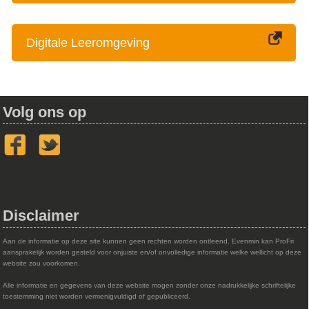
Digitale Leeromgeving
Volg ons op
Disclaimer
Aan de informatie op deze site kunnen geen rechten worden ontleend. Evenmin kan ProFri
aansprakelijk worden gesteld voor onjuiste en/of onvolledige informatie welke wellicht op deze
website zou voorkomen.
Alle informatie en gegevens van deze website mogen zonder onze nadrukkelijke schriftelijke
toestemming niet worden vermenigvuldigd of gepubliceerd.