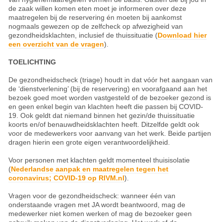
de zaak willen komen eten moet je informeren over deze
maatregelen bij de reservering én moeten bij aankomst
nogmaals gewezen op de zelfcheck op afwezigheid van
gezondheidsklachten, inclusief de thuissituatie (
Download hier
een overzicht van de vragen
).
TOELICHTING
De gezondheidscheck (triage) houdt in dat vóór het aangaan van
de ‘dienstverlening’ (bij de reservering) en voorafgaand aan het
bezoek goed moet worden vastgesteld of de bezoeker gezond is
en geen enkel begin van klachten heeft die passen bij COVID-
19. Ook geldt dat niemand binnen het gezin/de thuissituatie
koorts en/of benauwdheidsklachten heeft. Ditzelfde geldt ook
voor de medewerkers voor aanvang van het werk. Beide partijen
dragen hierin een grote eigen verantwoordelijkheid.
Voor personen met klachten geldt momenteel thuisisolatie
(
Nederlandse aanpak en maatregelen tegen het
coronavirus; COVID-19 op RIVM.nl
).
Vragen voor de gezondheidscheck: wanneer één van
onderstaande vragen met JA wordt beantwoord, mag de
medewerker niet komen werken of mag de bezoeker geen