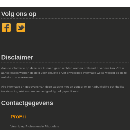
Volg ons op
Disclaimer
Aan de informatie op deze site kunnen geen rechten worden ontleend. Evenmin kan ProFri
aansprakelijk worden gesteld voor onjuiste en/of onvolledige informatie welke wellicht op deze
website zou voorkomen.
Alle informatie en gegevens van deze website mogen zonder onze nadrukkelijke schriftelijke
toestemming niet worden vermenigvuldigd of gepubliceerd.
Contactgegevens
ProFri
Vereniging Professionele Frituurders