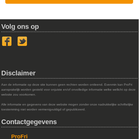
Volg ons op
Disclaimer
Aan de informatie op deze site kunnen geen rechten worden ontleend. Evenmin kan ProFri
aansprakelijk worden gesteld voor onjuiste en/of onvolledige informatie welke wellicht op deze
website zou voorkomen.
Alle informatie en gegevens van deze website mogen zonder onze nadrukkelijke schriftelijke
toestemming niet worden vermenigvuldigd of gepubliceerd.
Contactgegevens
ProFri