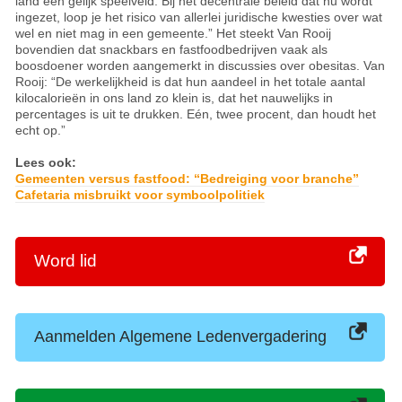
land een gelijk speelveld. Bij het decentrale beleid dat nu wordt
ingezet, loop je het risico van allerlei juridische kwesties over wat
wel en niet mag in een gemeente.” Het steekt Van Rooij
bovendien dat snackbars en fastfoodbedrijven vaak als
boosdoener worden aangemerkt in discussies over obesitas. Van
Rooij: “De werkelijkheid is dat hun aandeel in het totale aantal
kilocalorieën in ons land zo klein is, dat het nauwelijks in
percentages is uit te drukken. Eén, twee procent, dan houdt het
echt op.”
Lees ook:
Gemeenten versus fastfood: “Bedreiging voor branche”
Cafetaria misbruikt voor symboolpolitiek
Word lid
Aanmelden Algemene Ledenvergadering