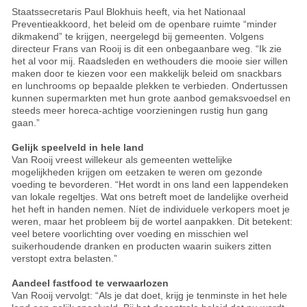
Staatssecretaris Paul Blokhuis heeft, via het Nationaal
Preventieakkoord, het beleid om de openbare ruimte “minder
dikmakend” te krijgen, neergelegd bij gemeenten. Volgens
directeur Frans van Rooij is dit een onbegaanbare weg. “Ik zie
het al voor mij. Raadsleden en wethouders die mooie sier willen
maken door te kiezen voor een makkelijk beleid om snackbars
en lunchrooms op bepaalde plekken te verbieden. Ondertussen
kunnen supermarkten met hun grote aanbod gemaksvoedsel en
steeds meer horeca-achtige voorzieningen rustig hun gang
gaan.”
Gelijk speelveld in hele land
Van Rooij vreest willekeur als gemeenten wettelijke
mogelijkheden krijgen om eetzaken te weren om gezonde
voeding te bevorderen. “Het wordt in ons land een lappendeken
van lokale regeltjes. Wat ons betreft moet de landelijke overheid
het heft in handen nemen. Níet de individuele verkopers moet je
weren, maar het probleem bij de wortel aanpakken. Dit betekent:
veel betere voorlichting over voeding en misschien wel
suikerhoudende dranken en producten waarin suikers zitten
verstopt extra belasten.”
Aandeel fastfood te verwaarlozen
Van Rooij vervolgt: “Als je dat doet, krijg je tenminste in het hele