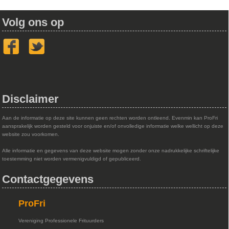
Volg ons op
Disclaimer
Aan de informatie op deze site kunnen geen rechten worden ontleend. Evenmin kan ProFri
aansprakelijk worden gesteld voor onjuiste en/of onvolledige informatie welke wellicht op deze
website zou voorkomen.
Alle informatie en gegevens van deze website mogen zonder onze nadrukkelijke schriftelijke
toestemming niet worden vermenigvuldigd of gepubliceerd.
Contactgegevens
ProFri
Vereniging Professionele Frituurders