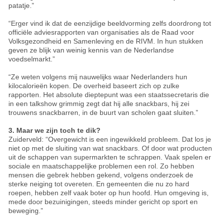
patatje.”
“Erger vind ik dat de eenzijdige beeldvorming zelfs doordrong tot
officiële adviesrapporten van organisaties als de Raad voor
Volksgezondheid en Samenleving en de RIVM. In hun stukken
geven ze blijk van weinig kennis van de Nederlandse
voedselmarkt.”
“Ze weten volgens mij nauwelijks waar Nederlanders hun
kilocalorieën kopen. De overheid baseert zich op zulke
rapporten. Het absolute dieptepunt was een staatssecretaris die
in een talkshow grimmig zegt dat hij alle snackbars, hij zei
trouwens snackbarren, in de buurt van scholen gaat sluiten.”
3. Maar we zijn toch te dik?
Zuiderveld: “Overgewicht is een ingewikkeld probleem. Dat los je
niet op met de sluiting van wat snackbars. Of door wat producten
uit de schappen van supermarkten te schrappen. Vaak spelen er
sociale en maatschappelijke problemen een rol. Zo hebben
mensen die gebrek hebben gekend, volgens onderzoek de
sterke neiging tot overeten. En gemeenten die nu zo hard
roepen, hebben zelf vaak boter op hun hoofd. Hun omgeving is,
mede door bezuinigingen, steeds minder gericht op sport en
beweging.”