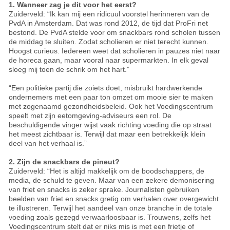
1. Wanneer zag je dit voor het eerst?
Zuiderveld: “Ik kan mij een ridicuul voorstel herinneren van de
PvdA in Amsterdam. Dat was rond 2012, de tijd dat ProFri net
bestond. De PvdA stelde voor om snackbars rond scholen tussen
de middag te sluiten. Zodat scholieren er niet terecht kunnen.
Hoogst curieus. Iedereen weet dat scholieren in pauzes niet naar
de horeca gaan, maar vooral naar supermarkten. In elk geval
sloeg mij toen de schrik om het hart.”
“Een politieke partij die zoiets doet, misbruikt hardwerkende
ondernemers met een paar ton omzet om mooie sier te maken
met zogenaamd gezondheidsbeleid. Ook het Voedingscentrum
speelt met zijn eetomgeving-adviseurs een rol. De
beschuldigende vinger wijst vaak richting voeding die op straat
het meest zichtbaar is. Terwijl dat maar een betrekkelijk klein
deel van het verhaal is.”
2. Zijn de snackbars de pineut?
Zuiderveld: “Het is altijd makkelijk om de boodschappers, de
media, de schuld te geven. Maar van een zekere demonisering
van friet en snacks is zeker sprake. Journalisten gebruiken
beelden van friet en snacks gretig om verhalen over overgewicht
te illustreren. Terwijl het aandeel van onze branche in de totale
voeding zoals gezegd verwaarloosbaar is. Trouwens, zelfs het
Voedingscentrum stelt dat er niks mis is met een frietje of