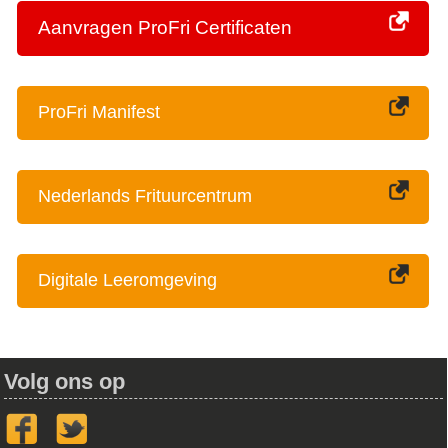
Aanvragen ProFri Certificaten
ProFri Manifest
Nederlands Frituurcentrum
Digitale Leeromgeving
Volg ons op