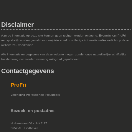
Disclaimer
Aan de informatie op deze site kunnen geen rechten worden ontleend. Evenmin kan ProFri
aansprakelijk worden gesteld voor onjuiste en/of onvolledige informatie welke wellicht op deze
website zou voorkomen.
Alle informatie en gegevens van deze website mogen zonder onze nadrukkelijke schriftelijke
toestemming niet worden vermenigvuldigd of gepubliceerd.
Contactgegevens
ProFri
Vereniging Professionele Frituurders
Bezoek- en postadres
Hurksestraat 60 - Unit 2.17
5652 AL Eindhoven