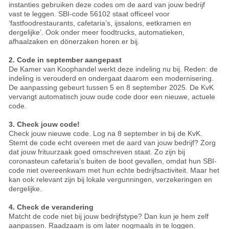
instanties gebruiken deze codes om de aard van jouw bedrijf
vast te leggen. SBI-code 56102 staat officeel voor
‘fastfoodrestaurants, cafetaria’s, ijssalons, eetkramen en
dergelijke’. Ook onder meer foodtrucks, automatieken,
afhaalzaken en dönerzaken horen er bij.
2. Code in september aangepast
De Kamer van Koophandel werkt deze indeling nu bij. Reden: de
indeling is verouderd en ondergaat daarom een modernisering.
De aanpassing gebeurt tussen 5 en 8 september 2025. De KvK
vervangt automatisch jouw oude code door een nieuwe, actuele
code.
3. Check jouw code!
Check jouw nieuwe code. Log na 8 september in bij de KvK.
Stemt de code echt overeen met de aard van jouw bedrijf? Zorg
dat jouw frituurzaak goed omschreven staat. Zo zijn bij
coronasteun cafetaria’s buiten de boot gevallen, omdat hun SBI-
code niet overeenkwam met hun echte bedrijfsactiviteit. Maar het
kan ook relevant zijn bij lokale vergunningen, verzekeringen en
dergelijke.
4. Check de verandering
Matcht de code niet bij jouw bedrijfstype? Dan kun je hem zelf
aanpassen. Raadzaam is om later nogmaals in te loggen.