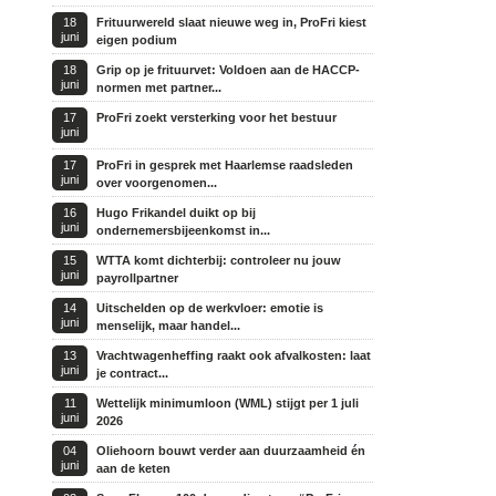
18
Frituurwereld slaat nieuwe weg in, ProFri kiest
juni
eigen podium
18
Grip op je frituurvet: Voldoen aan de HACCP-
juni
normen met partner...
17
ProFri zoekt versterking voor het bestuur
juni
17
ProFri in gesprek met Haarlemse raadsleden
juni
over voorgenomen...
16
Hugo Frikandel duikt op bij
juni
ondernemersbijeenkomst in...
15
WTTA komt dichterbij: controleer nu jouw
juni
payrollpartner
14
Uitschelden op de werkvloer: emotie is
juni
menselijk, maar handel...
13
Vrachtwagenheffing raakt ook afvalkosten: laat
juni
je contract...
11
Wettelijk minimumloon (WML) stijgt per 1 juli
juni
2026
04
Oliehoorn bouwt verder aan duurzaamheid én
juni
aan de keten