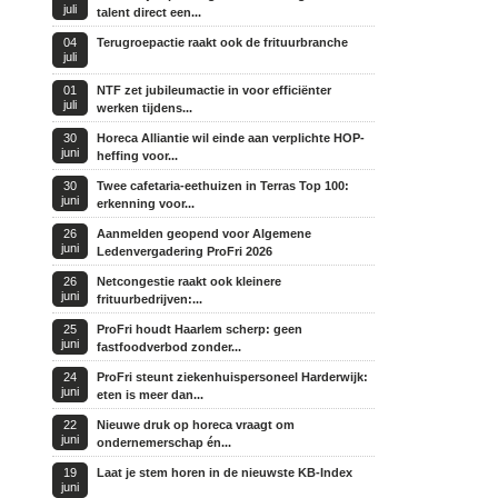
juli
talent direct een...
04
Terugroepactie raakt ook de frituurbranche
juli
01
NTF zet jubileumactie in voor efficiënter
juli
werken tijdens...
30
Horeca Alliantie wil einde aan verplichte HOP-
juni
heffing voor...
30
Twee cafetaria-eethuizen in Terras Top 100:
juni
erkenning voor...
26
Aanmelden geopend voor Algemene
juni
Ledenvergadering ProFri 2026
26
Netcongestie raakt ook kleinere
juni
frituurbedrijven:...
25
ProFri houdt Haarlem scherp: geen
juni
fastfoodverbod zonder...
24
ProFri steunt ziekenhuispersoneel Harderwijk:
juni
eten is meer dan...
22
Nieuwe druk op horeca vraagt om
juni
ondernemerschap én...
19
Laat je stem horen in de nieuwste KB-Index
juni