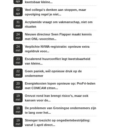
apr
kwetsbaar kleine...
02
Veel collega's denken aan stoppen, maar
apr
opvolging regel je niet...
31
Acrylamide vraagt om vakmanschap, niet om
mrt
rituelen
24
Nieuwe directeur Sven Flapper maakt kennis
mrt
met ONL-voorzitter...
24
Verplichte NVWA-registratie: opnieuw extra
mrt
regeldruk voor...
23
Escalerend huurconflict legt kwetsbaarheid
mrt
van kleine...
22
Geen paniek, wél opnieuw druk op de
mrt
ondernemer
20
Energiekosten lopen opnieuw op: ProFri-leden
mrt
met COMCAM zitten...
19
Onrust rond Iran brengt risico’s, maar ook
mrt
kansen voor de...
19
De problemen van Groningse ondernemers zijn
mrt
te lang over het...
19
Strenger toezicht op ongediertebestrijding:
mrt
vanaf 1 april direct...