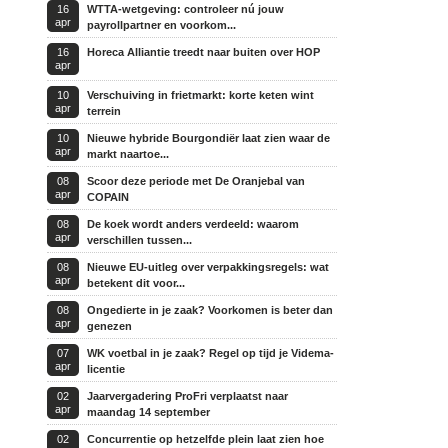
16
WTTA-wetgeving: controleer nú jouw
apr
payrollpartner en voorkom...
16
Horeca Alliantie treedt naar buiten over HOP
apr
10
Verschuiving in frietmarkt: korte keten wint
apr
terrein
10
Nieuwe hybride Bourgondiër laat zien waar de
apr
markt naartoe...
08
Scoor deze periode met De Oranjebal van
apr
COPAIN
08
De koek wordt anders verdeeld: waarom
apr
verschillen tussen...
08
Nieuwe EU-uitleg over verpakkingsregels: wat
apr
betekent dit voor...
08
Ongedierte in je zaak? Voorkomen is beter dan
apr
genezen
07
WK voetbal in je zaak? Regel op tijd je Videma-
apr
licentie
02
Jaarvergadering ProFri verplaatst naar
apr
maandag 14 september
02
Concurrentie op hetzelfde plein laat zien hoe