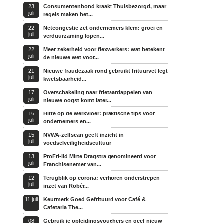
23
Consumentenbond kraakt Thuisbezorgd, maar
juli
regels maken het...
22
Netcongestie zet ondernemers klem: groei en
juli
verduurzaming lopen...
22
Meer zekerheid voor flexwerkers: wat betekent
juli
de nieuwe wet voor...
21
Nieuwe fraudezaak rond gebruikt frituurvet legt
juli
kwetsbaarheid...
17
Overschakeling naar frietaardappelen van
juli
nieuwe oogst komt later...
16
Hitte op de werkvloer: praktische tips voor
juli
ondernemers en...
15
NVWA-zelfscan geeft inzicht in
juli
voedselveiligheidscultuur
13
ProFri-lid Mirte Dragstra genomineerd voor
juli
Franchisenemer van...
12
Terugblik op corona: verhoren onderstrepen
juli
inzet van Robèr...
11 juli
Keurmerk Goed Gefrituurd voor Café &
Cafetaria The...
08
Gebruik je opleidingsvouchers en geef nieuw