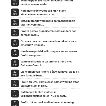
03
Sven Flapper 100 dagen directeur: “ProFri
juni
moet je samen verder...
02
Nog meer ledenvoordeel: MSN stemt
juni
afvaltarieven voortaan af op...
02
McCain brengt wereldwijd aardappelrapport
juni
uit: friet verbindt...
02
ProFri: gemak organiseren is iets anders dan
juni
zomaar gaan...
01
Op zoek naar een overnamekandidaat voor je
juni
cafetaria? Of juist...
31
Haarlemse politiek wil complete sector weren:
mei
ProFri vraagt om...
29
Vanreusel speelt in op crunchy trend met
mei
Belcanto Crunch
22
Lid worden van ProFri: óók waardevol als je bij
mei
een formule bent...
20
ProFri en ONL vernieuwen samenwerking voor
mei
sterkere stem in Den...
20
Cafetaria Gildehof midden in
mei
veiligheidsrisicogebied: “De impact...
20
ProFri: dit verhaal verdient meer erkenning
mei