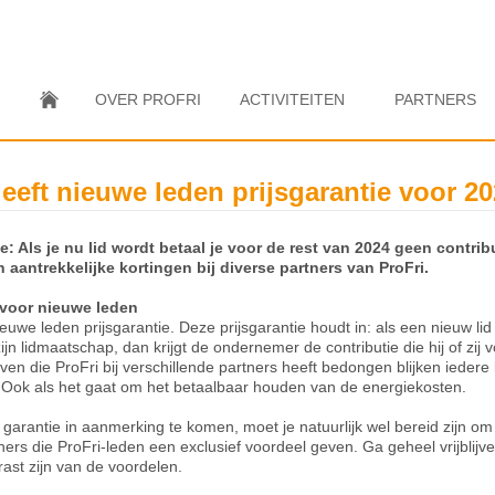
OVER PROFRI
ACTIVITEITEN
PARTNERS
geeft nieuwe leden prijsgarantie voor 2
tie: Als je nu lid wordt betaal je voor de rest van 2024 geen contrib
n aantrekkelijke kortingen bij diverse partners van ProFri.
 voor nieuwe leden
ieuwe leden prijsgarantie. Deze prijsgarantie houdt in: als een nieuw li
zijn lidmaatschap, dan krijgt de ondernemer de contributie die hij of zij
even die ProFri bij verschillende partners heeft bedongen blijken ieder
. Ook als het gaat om het betaalbaar houden van de energiekosten.
garantie in aanmerking te komen, moet je natuurlijk wel bereid zijn o
ers die ProFri-leden een exclusief voordeel geven. Ga geheel vrijblij
rrast zijn van de voordelen.