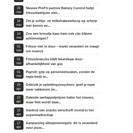
20
Nieuwe ProFri-partner Battery Control helpt
mei
frituurbedrijven met...
18
Zet je softijs- en milkshakeverkoop op scherp
mei
met kennis en...
14
Zou een broodje kaas hem ook zijn blijven
mei
achtervolgen?
01
Frituur niet te duur – markt verandert en vraagt
mei
om nuance
01
Frituurbranche blijft kwetsbaar door
mei
afhankelijkheid van gas
01
Payroll: grip op personeelszaken, zonder de
mei
regie kwijt te...
29
Gebruik je opleidingsvouchers: geef je team
apr
meer vakkennis én...
22
Dalende aardappelprijzen halen het nieuws,
apr
maar friet wordt daar...
22
Aanbod van snacks verschuift vooral in het
apr
supermarktschap
17
Aanpassing allergenenregels: dit is veranderd
apr
voor jouw...