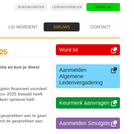
BIJEENKOMSTEN
LEDENVOORDELEN
WORD LID
LID WORDEN?
NIEUWS
CONTACT
Word lid
025
utie en kun je direct
Aanmelden
Algemene
Ledenvergadering
d géén financieel voordeel
 voor 2025 betaald heeft
e keer opnieuw héél
Keurmerk aanvragen
m gesprekken aan te gaan
vend de gesprekken aan.
Aanmelden Smulgids