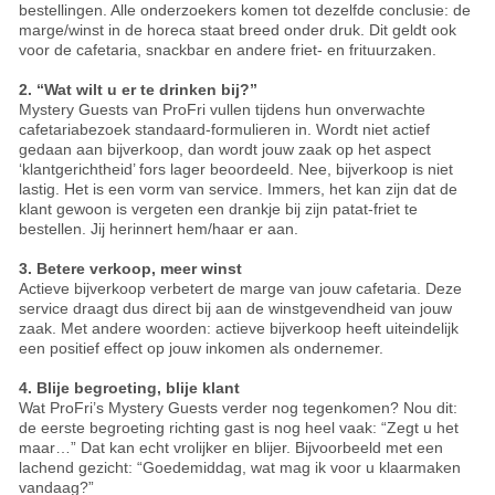
bestellingen. Alle onderzoekers komen tot dezelfde conclusie: de
marge/winst in de horeca staat breed onder druk. Dit geldt ook
voor de cafetaria, snackbar en andere friet- en frituurzaken.
2. “Wat wilt u er te drinken bij?”
Mystery Guests van ProFri vullen tijdens hun onverwachte
cafetariabezoek standaard-formulieren in. Wordt niet actief
gedaan aan bijverkoop, dan wordt jouw zaak op het aspect
‘klantgerichtheid’ fors lager beoordeeld. Nee, bijverkoop is niet
lastig. Het is een vorm van service. Immers, het kan zijn dat de
klant gewoon is vergeten een drankje bij zijn patat-friet te
bestellen. Jij herinnert hem/haar er aan.
3. Betere verkoop, meer winst
Actieve bijverkoop verbetert de marge van jouw cafetaria. Deze
service draagt dus direct bij aan de winstgevendheid van jouw
zaak. Met andere woorden: actieve bijverkoop heeft uiteindelijk
een positief effect op jouw inkomen als ondernemer.
4. Blije begroeting, blije klant
Wat ProFri’s Mystery Guests verder nog tegenkomen? Nou dit:
de eerste begroeting richting gast is nog heel vaak: “Zegt u het
maar…” Dat kan echt vrolijker en blijer. Bijvoorbeeld met een
lachend gezicht: “Goedemiddag, wat mag ik voor u klaarmaken
vandaag?”