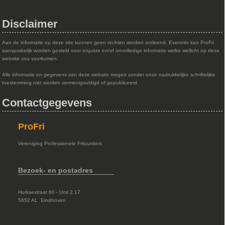
Disclaimer
Aan de informatie op deze site kunnen geen rechten worden ontleend. Evenmin kan ProFri
aansprakelijk worden gesteld voor onjuiste en/of onvolledige informatie welke wellicht op deze
website zou voorkomen.
Alle informatie en gegevens van deze website mogen zonder onze nadrukkelijke schriftelijke
toestemming niet worden vermenigvuldigd of gepubliceerd.
Contactgegevens
ProFri
Vereniging Professionele Frituurders
Bezoek- en postadres
Hurksestraat 60 - Unit 2.17
5652 AL Eindhoven