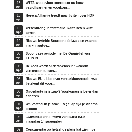
16
WTTA-wetgeving: controleer nú jouw
apr
payrollpartner en voorkom...
16
Horeca Alliantie treedt naar buiten over HOP
apr
10
Verschuiving in frietmarkt: korte keten wint
apr
terrein
10
Nieuwe hybride Bourgondiër laat zien waar de
apr
markt naartoe...
08
Scoor deze periode met De Oranjebal van
apr
COPAIN
08
De koek wordt anders verdeeld: waarom
apr
verschillen tussen...
08
Nieuwe EU-uitleg over verpakkingsregels: wat
apr
betekent dit voor...
08
Ongedierte in je zaak? Voorkomen is beter dan
apr
genezen
07
WK voetbal in je zaak? Regel op tijd je Videma-
apr
licentie
02
Jaarvergadering ProFri verplaatst naar
apr
maandag 14 september
02
Concurrentie op hetzelfde plein laat zien hoe