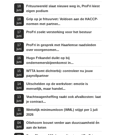
18
Frituurwereld slaat nieuwe weg in, ProFri kiest
juni
eigen podium
18
Grip op je frituurvet: Voldoen aan de HACCP-
juni
normen met partner...
17
ProFri zoekt versterking voor het bestuur
juni
17
ProFri in gesprek met Haarlemse raadsleden
juni
over voorgenomen...
16
Hugo Frikandel duikt op bij
juni
ondernemersbijeenkomst in...
15
WTTA komt dichterbij: controleer nu jouw
juni
payrollpartner
14
Uitschelden op de werkvloer: emotie is
juni
menselijk, maar handel...
13
Vrachtwagenheffing raakt ook afvalkosten: laat
juni
je contract...
11
Wettelijk minimumloon (WML) stijgt per 1 juli
juni
2026
04
Oliehoorn bouwt verder aan duurzaamheid én
juni
aan de keten