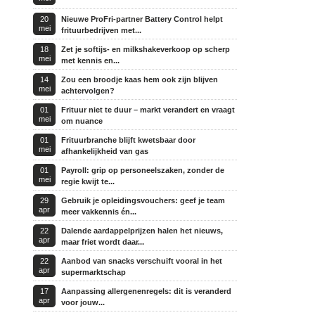
20
Nieuwe ProFri-partner Battery Control helpt
mei
frituurbedrijven met...
18
Zet je softijs- en milkshakeverkoop op scherp
mei
met kennis en...
14
Zou een broodje kaas hem ook zijn blijven
mei
achtervolgen?
01
Frituur niet te duur – markt verandert en vraagt
mei
om nuance
01
Frituurbranche blijft kwetsbaar door
mei
afhankelijkheid van gas
01
Payroll: grip op personeelszaken, zonder de
mei
regie kwijt te...
29
Gebruik je opleidingsvouchers: geef je team
apr
meer vakkennis én...
22
Dalende aardappelprijzen halen het nieuws,
apr
maar friet wordt daar...
22
Aanbod van snacks verschuift vooral in het
apr
supermarktschap
17
Aanpassing allergenenregels: dit is veranderd
apr
voor jouw...