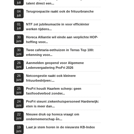
juli
talent direct een...
04
Terugroepactie raakt ook de frituurbranche
juli
01
NTF zet jubileumactie in voor efficiënter
juli
werken tijdens...
30
Horeca Alliantie wil einde aan verplichte HOP-
juni
heffing voor...
30
Twee cafetaria-eethuizen in Terras Top 100:
juni
erkenning voor...
26
Aanmelden geopend voor Algemene
juni
Ledenvergadering ProFri 2026
26
Netcongestie raakt ook kleinere
juni
frituurbedrijven:...
25
ProFri houdt Haarlem scherp: geen
juni
fastfoodverbod zonder...
24
ProFri steunt ziekenhuispersoneel Harderwijk:
juni
eten is meer dan...
22
Nieuwe druk op horeca vraagt om
juni
ondernemerschap én...
19
Laat je stem horen in de nieuwste KB-Index
juni