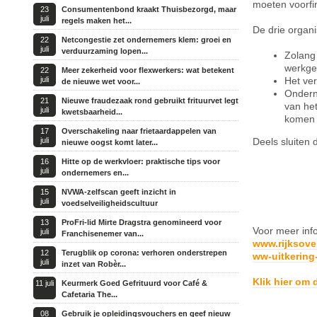
moeten voorfin
23
Consumentenbond kraakt Thuisbezorgd, maar
juli
regels maken het...
De drie organ
22
Netcongestie zet ondernemers klem: groei en
juli
verduurzaming lopen...
Zolang 
werkge
22
Meer zekerheid voor flexwerkers: wat betekent
juli
Het ve
de nieuwe wet voor...
Ondern
21
Nieuwe fraudezaak rond gebruikt frituurvet legt
van het
juli
kwetsbaarheid...
komen o
17
Overschakeling naar frietaardappelen van
juli
Deels sluiten 
nieuwe oogst komt later...
16
Hitte op de werkvloer: praktische tips voor
juli
ondernemers en...
15
NVWA-zelfscan geeft inzicht in
juli
voedselveiligheidscultuur
13
ProFri-lid Mirte Dragstra genomineerd voor
Voor meer info
juli
Franchisenemer van...
www.rijksove
12
Terugblik op corona: verhoren onderstrepen
ww-uitkering
juli
inzet van Robèr...
Klik hier om 
11 juli
Keurmerk Goed Gefrituurd voor Café &
Cafetaria The...
08
Gebruik je opleidingsvouchers en geef nieuw