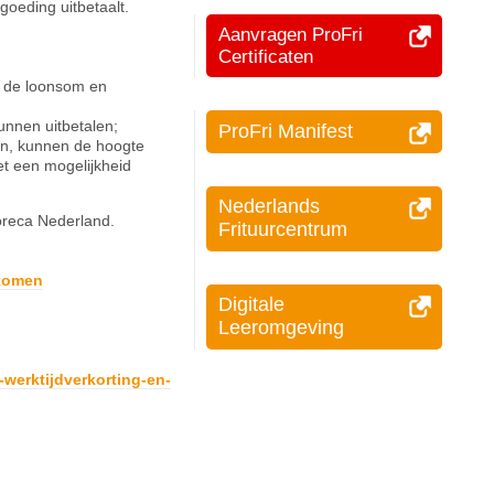
goeding uitbetaalt.
Aanvragen ProFri
Certificaten
an de loonsom en
unnen uitbetalen;
ProFri Manifest
en, kunnen de hoogte
et een mogelijkheid
Nederlands
Horeca Nederland.
Frituurcentrum
ekomen
Digitale
Leeromgeving
werktijdverkorting-en-