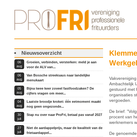
Klemmen
Nieuwsoverzicht
Werkge
06
Groeien, verbinden, versterken: meld je aan
aug
voor de ALV van...
06
Van Bossche streeksaus naar landelijke
Vakvereniging
aug
menukaart
Ambachtelijk 
05
Bijna twee keer zoveel fastfoodzaken? De
gestuurd met h
aug
cijfers vragen om meer...
organisaties s
vergoeden.
04
Laatste broodje kroket: één eetmoment maakt
aug
nog geen ongezonde...
De brief: "Vo
30
Stap nu over naar ProFri, betaal pas vanaf 2027
procent van h
juli
werknemers wel
27
Niet de aardappelprijs, maar de kwaliteit van de
juli
frietaardappel...
De genoemde o