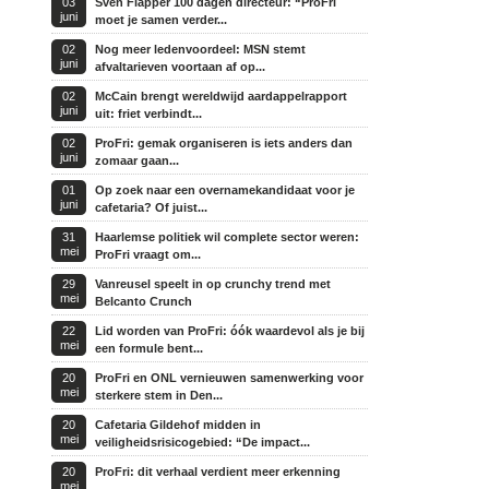
03
Sven Flapper 100 dagen directeur: “ProFri
juni
moet je samen verder...
02
Nog meer ledenvoordeel: MSN stemt
juni
afvaltarieven voortaan af op...
02
McCain brengt wereldwijd aardappelrapport
juni
uit: friet verbindt...
02
ProFri: gemak organiseren is iets anders dan
juni
zomaar gaan...
01
Op zoek naar een overnamekandidaat voor je
juni
cafetaria? Of juist...
31
Haarlemse politiek wil complete sector weren:
mei
ProFri vraagt om...
29
Vanreusel speelt in op crunchy trend met
mei
Belcanto Crunch
22
Lid worden van ProFri: óók waardevol als je bij
mei
een formule bent...
20
ProFri en ONL vernieuwen samenwerking voor
mei
sterkere stem in Den...
20
Cafetaria Gildehof midden in
mei
veiligheidsrisicogebied: “De impact...
20
ProFri: dit verhaal verdient meer erkenning
mei