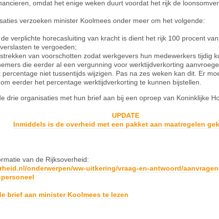
ancieren, omdat het enige weken duurt voordat het rijk de loonsomver
isaties verzoeken minister Koolmees onder meer om het volgende:
de verplichte horecasluiting van kracht is dient het rijk 100 procent v
verslasten te vergoeden;
rstrekken van voorschotten zodat werkgevers hun medewerkers tijdig k
emers die eerder al een vergunning voor werktijdverkorting aanvroeg
 percentage niet tussentijds wijzigen. Pas na zes weken kan dit. Er mo
m eerder het percentage werktijdverkorting te kunnen bijstellen.
de drie organisaties met hun brief aan bij een oproep van Koninklijke 
UPDATE
Inmiddels is de overheid met een pakket aan maatregelen g
rmatie van de Rijksoverheid:
rheid.nl/onderwerpen/ww-uitkering/vraag-en-antwoord/aanvragen-
-personeel
de brief aan minister Koolmees te lezen