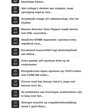
apr
kwetsbaar kleine...
02
Veel collega's denken aan stoppen, maar
apr
opvolging regel je niet...
31
Acrylamide vraagt om vakmanschap, niet om
mrt
rituelen
24
Nieuwe directeur Sven Flapper maakt kennis
mrt
met ONL-voorzitter...
24
Verplichte NVWA-registratie: opnieuw extra
mrt
regeldruk voor...
23
Escalerend huurconflict legt kwetsbaarheid
mrt
van kleine...
22
Geen paniek, wél opnieuw druk op de
mrt
ondernemer
20
Energiekosten lopen opnieuw op: ProFri-leden
mrt
met COMCAM zitten...
19
Onrust rond Iran brengt risico’s, maar ook
mrt
kansen voor de...
19
De problemen van Groningse ondernemers zijn
mrt
te lang over het...
19
Strenger toezicht op ongediertebestrijding:
mrt
vanaf 1 april direct...