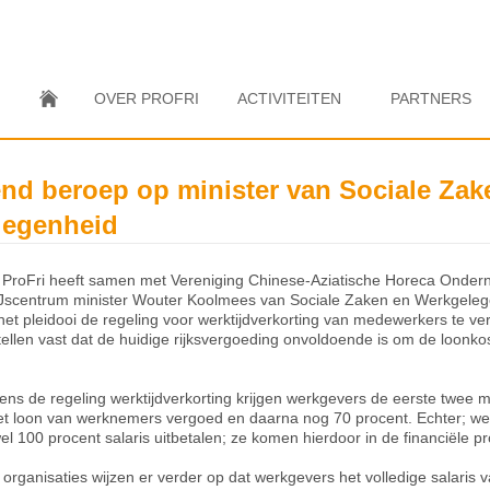
OVER PROFRI
ACTIVITEITEN
PARTNERS
d beroep op minister van Sociale Zak
legenheid
 ProFri heeft samen met Vereniging Chinese-Aziatische Horeca Onder
IJscentrum minister Wouter Koolmees van Sociale Zaken en Werkgeleg
et pleidooi de regeling voor werktijdverkorting van medewerkers te ve
tellen vast dat de huidige rijksvergoeding onvoldoende is om de loonkos
lgens de regeling werktijdverkorting krijgen werkgevers de eerste twe
et loon van werknemers vergoed en daarna nog 70 procent. Echter; w
 100 procent salaris uitbetalen; ze komen hierdoor in de financiële p
rganisaties wijzen er verder op dat werkgevers het volledige salaris