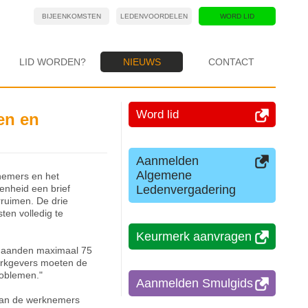
BIJEENKOMSTEN
LEDENVOORDELEN
WORD LID
LID WORDEN?
NIEUWS
CONTACT
Word lid
en en
Aanmelden
Algemene
nemers en het
Ledenvergadering
enheid een brief
rruimen. De drie
ten volledig te
Keurmerk aanvragen
e maanden maximaal 75
erkgevers moeten de
roblemen."
Aanmelden Smulgids
 van de werknemers